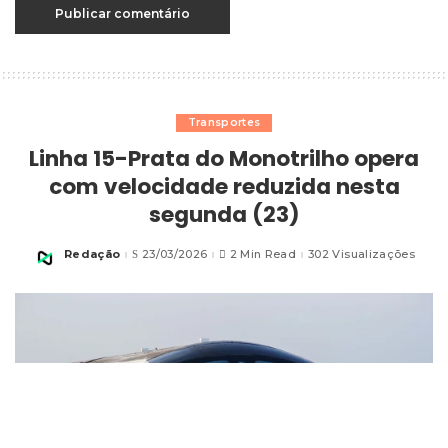
Transportes
Linha 15-Prata do Monotrilho opera
com velocidade reduzida nesta
segunda (23)
Redação
23/03/2026
2 Min Read
302 Visualizações
Posted
by