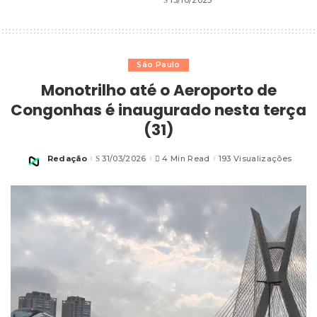
São Paulo
Monotrilho até o Aeroporto de
Congonhas é inaugurado nesta terça
(31)
Redação
31/03/2026
4 Min Read
193 Visualizações
Posted
by