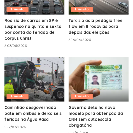
Trânsito
Trânsito
Rodízio de carros em SP é
Tarcísio adia pedágio free
suspenso na quinta e sexta
flow em 8 rodovias para
por conta do feriado de
depois das eleições
Corpus Christi
14/04/2026
03/06/2026
Trânsito
Trânsito
Caminhão desgovernado
Governo detalha novo
bate em ônibus e deixa seis
modelo para obtenção da
feridos na Água Rasa
CNH sem autoescola
obrigatória
12/03/2026
13/10/2025