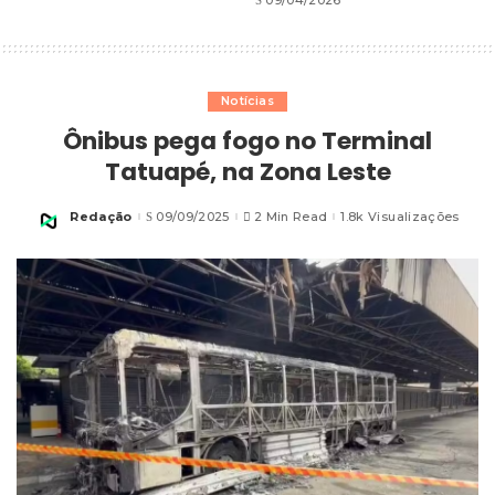
Notícias
Ônibus pega fogo no Terminal
Tatuapé, na Zona Leste
Redação
09/09/2025
2 Min Read
1.8k Visualizações
Posted
by