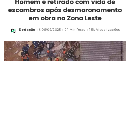
Homem é retirado com vida de
escombros após desmoronamento
em obra na Zona Leste
Redação
06/09/2025
1 Min Read
1.5k Visualizações
Posted
by