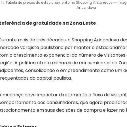
Tabela de preços do estacionamento no Shopping Aricanduva — Ima
Aricanduva
Referência de gratuidade na Zona Leste
Durante mais de três décadas, o Shopping Aricanduva d
mercado varejista paulistano por manter o estacioname
com o crescimento exponencial do número de visitantes e
região. A política atraía milhares de consumidores da Zon
adjacentes, consolidando o empreendimento como um d
frequentados da capital paulista.
A mudança deve impactar diretamente o fluxo de visitant
comportamento dos consumidores, que agora precisarão i
estacionamento em suas decisões de compra e lazer no l
Sobre a Estapar