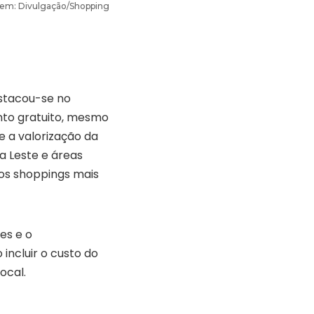
gem: Divulgação/Shopping
estacou-se no
nto gratuito, mesmo
 a valorização da
a Leste e áreas
os shoppings mais
es e o
ncluir o custo do
ocal.