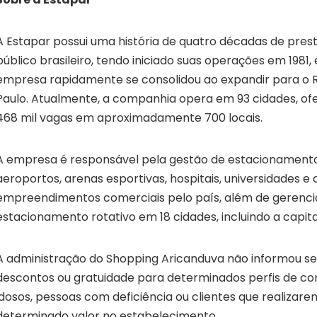
A Estapar possui uma história de quatro décadas de pres
público brasileiro, tendo iniciado suas operações em 1981, 
empresa rapidamente se consolidou ao expandir para o R
Paulo. Atualmente, a companhia opera em 93 cidades, o
468 mil vagas em aproximadamente 700 locais.
A empresa é responsável pela gestão de estacionament
aeroportos, arenas esportivas, hospitais, universidades e 
empreendimentos comerciais pelo país, além de gerenci
estacionamento rotativo em 18 cidades, incluindo a capital
A administração do Shopping Aricanduva não informou se 
descontos ou gratuidade para determinados perfis de c
idosos, pessoas com deficiência ou clientes que realiza
determinado valor no estabelecimento.