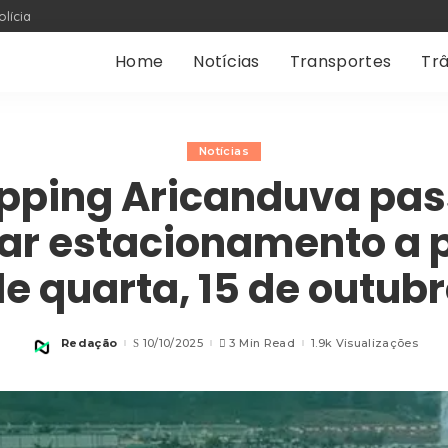
olícia
Home
Notícias
Transportes
Trâ
Notícias
pping Aricanduva pas
ar estacionamento a p
e quarta, 15 de outub
Redação
10/10/2025
3 Min Read
1.9k Visualizações
Posted
by