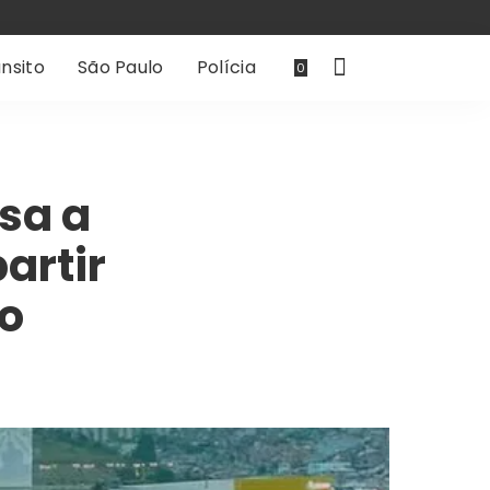
nsito
São Paulo
Polícia
0
sa a
artir
ro