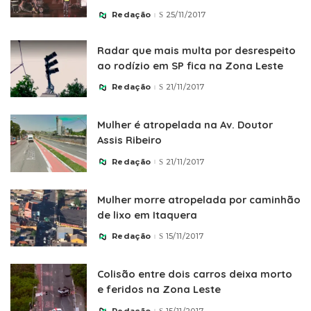
Redação
25/11/2017
Posted
by
Radar que mais multa por desrespeito
ao rodízio em SP fica na Zona Leste
Redação
21/11/2017
Posted
by
Mulher é atropelada na Av. Doutor
Assis Ribeiro
Redação
21/11/2017
Posted
by
Mulher morre atropelada por caminhão
de lixo em Itaquera
Redação
15/11/2017
Posted
by
Colisão entre dois carros deixa morto
e feridos na Zona Leste
Redação
15/11/2017