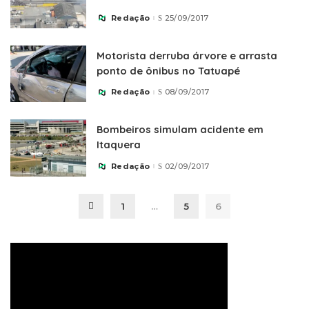
Redação
25/09/2017
Posted
by
Motorista derruba árvore e arrasta
ponto de ônibus no Tatuapé
Redação
08/09/2017
Posted
by
Bombeiros simulam acidente em
Itaquera
Redação
02/09/2017
Posted
by
1
…
5
6