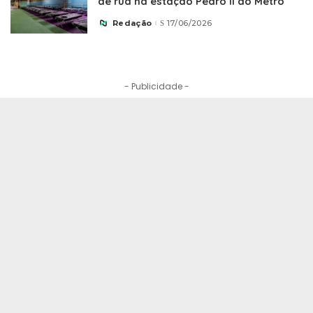
de rua na estação Pedro II do Metrô
Redação
17/06/2026
Posted
by
- Publicidade -