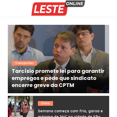
Transportes
Tarcísio promete lei para garantir
empregos e pede que sindicato
encerre greve da CPTM
Redação
05/08/2026
Posted
by
Clima
Semana começa com frio, garoa e
máxima de 16ºC na cidade de São