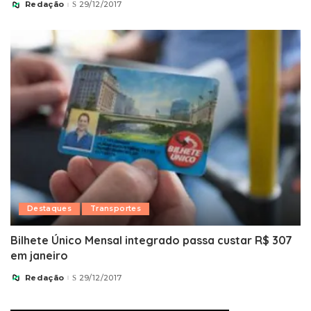
Redação
29/12/2017
Posted
by
Destaques
Transportes
Bilhete Único Mensal integrado passa custar R$ 307
em janeiro
Redação
29/12/2017
Posted
by