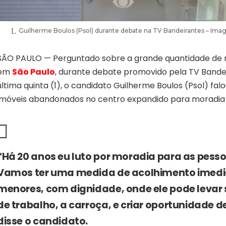
Guilherme Boulos (Psol) durante debate na TV Bandeirantes – Im
SÃO PAULO — Perguntado sobre a grande quantidade de 
em
São Paulo
, durante debate promovido pela TV Bandei
última quinta (1), o candidato Guilherme Boulos (Psol) fal
imóveis abandonados no centro expandido para moradia 
“Há 20 anos eu luto por moradia para as pess
Vamos ter uma medida de acolhimento imedi
menores, com dignidade, onde ele pode levar
de trabalho, a carroça, e criar oportunidade 
disse o candidato.