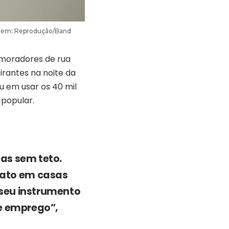
agem: Reprodução/Band
moradores de rua
rantes na noite da
ou em usar os 40 mil
popular.
oas sem teto.
ato em casas
 seu instrumento
de emprego”,