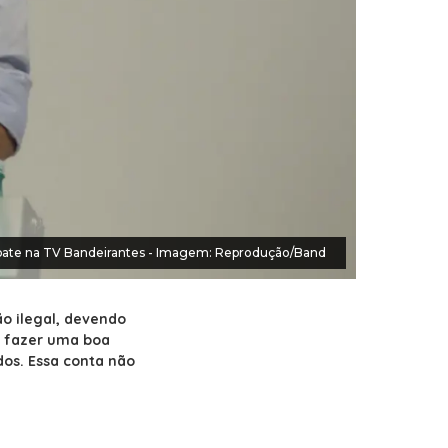
ebate na TV Bandeirantes - Imagem: Reprodução/Band
o ilegal, devendo
e fazer uma boa
dos. Essa conta não