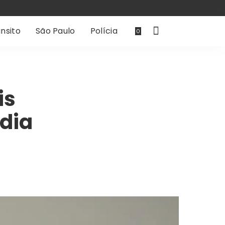
nsito
São Paulo
Polícia
0
is
dia