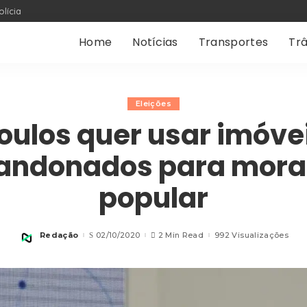
olícia
Home
Notícias
Transportes
Trâ
Eleições
oulos quer usar imóve
andonados para mora
popular
Redação
02/10/2020
2 Min Read
992 Visualizações
Posted
by