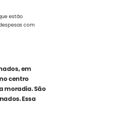
que estão
 despesas com
onados, em
 no centro
oa moradia. São
onados. Essa