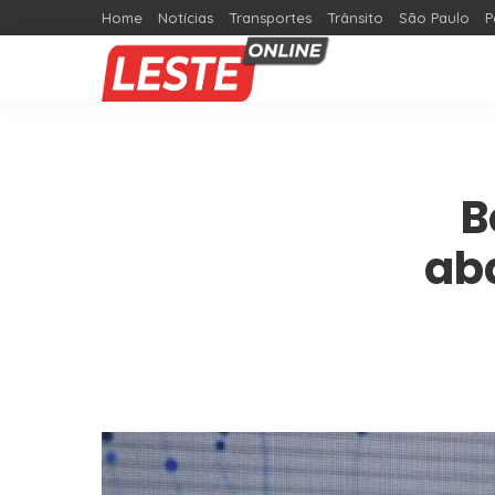
Home
Notícias
Transportes
Trânsito
São Paulo
P
B
ab