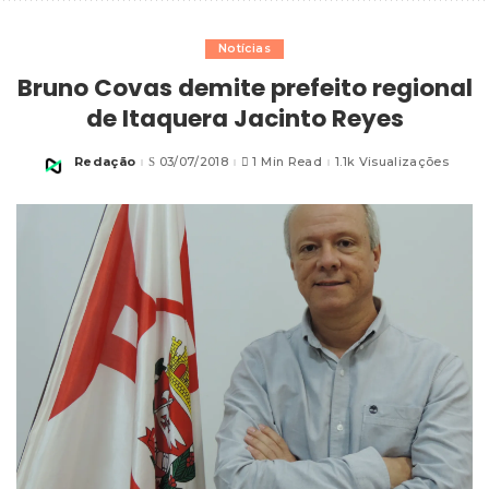
Notícias
Bruno Covas demite prefeito regional
de Itaquera Jacinto Reyes
Redação
03/07/2018
1 Min Read
1.1k Visualizações
Posted
by