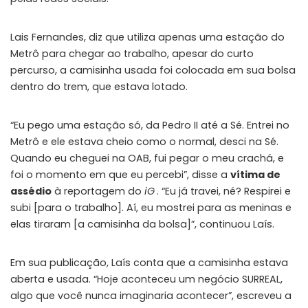
Lais Fernandes, diz que utiliza apenas uma estação do
Metrô para chegar ao trabalho, apesar do curto
percurso, a camisinha usada foi colocada em sua bolsa
dentro do trem, que estava lotado.
“Eu pego uma estação só, da Pedro II até a Sé. Entrei no
Metrô e ele estava cheio como o normal, desci na Sé.
Quando eu cheguei na OAB, fui pegar o meu crachá, e
foi o momento em que eu percebi”, disse a
vítima de
assédio
à reportagem do
iG
. “Eu já travei, né? Respirei e
subi [para o trabalho]. Aí, eu mostrei para as meninas e
elas tiraram [a camisinha da bolsa]”, continuou Laís.
Em sua publicação, Laís conta que a camisinha estava
aberta e usada. “Hoje aconteceu um negócio SURREAL,
algo que você nunca imaginaria acontecer”, escreveu a