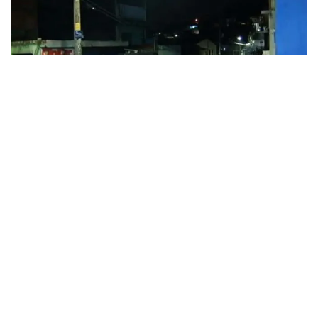
Homem estava transtornado, dizem os vizinhos
que presenciaram o crime que ocorreu no meio
da rua durante um churrasco