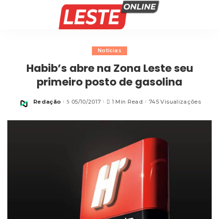
Notícias
Habib’s abre na Zona Leste seu
primeiro posto de gasolina
Redação
05/10/2017
1 Min Read
745 Visualizações
Posted
by