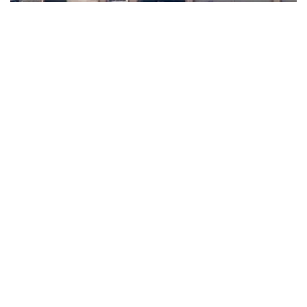
Houve troca de tiros e um suspeito morreu, nenhum
funcionário ou cliente se feriu