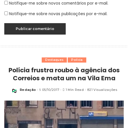
Notifique-me sobre novos comentários por e-mail.
Notifique-me sobre novas publicações por e-mail.
Destaques
Polícia
Polícia frustra roubo à agência dos
Correios e mata um na Vila Ema
Redação
05/10/2017
1 Min Read
821 Visualizações
Posted
by