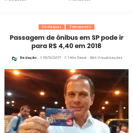
Destaques
Transportes
Passagem de ônibus em SP pode ir
para R$ 4,40 em 2018
Redação
05/10/2017
1 Min Read
664 Visualizações
Posted
by