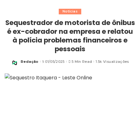
Notícias
Sequestrador de motorista de ônibus
é ex-cobrador na empresa e relatou
à polícia problemas financeiros e
pessoais
Redação
01/05/2025
5 Min Read
1.5k Visualizações
Posted
by