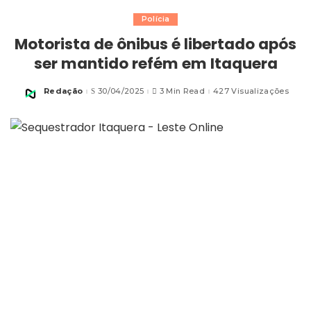
Polícia
Motorista de ônibus é libertado após
ser mantido refém em Itaquera
Redação
30/04/2025
3 Min Read
427 Visualizações
Posted
by