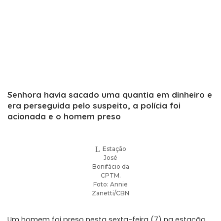
Senhora havia sacado uma quantia em dinheiro e
era perseguida pelo suspeito, a polícia foi
acionada e o homem preso
Estação
José
Bonifácio da
CPTM.
Foto: Annie
Zanetti/CBN
Um homem foi preso nesta sexta-feira (7) na estação