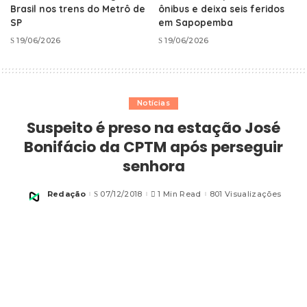
Brasil nos trens do Metrô de
ônibus e deixa seis feridos
SP
em Sapopemba
19/06/2026
19/06/2026
Notícias
Suspeito é preso na estação José
Bonifácio da CPTM após perseguir
senhora
Redação
07/12/2018
1 Min Read
801 Visualizações
Posted
by