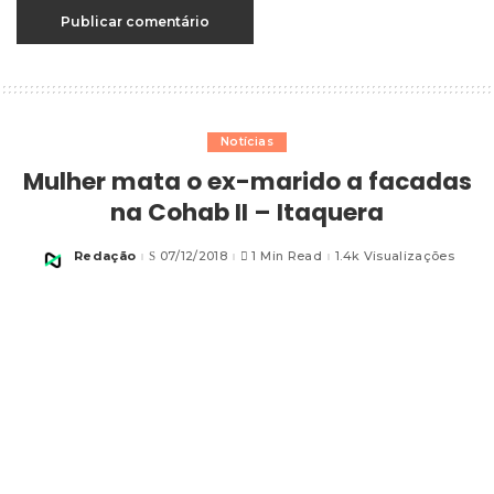
Notícias
Mulher mata o ex-marido a facadas
na Cohab II – Itaquera
Redação
07/12/2018
1 Min Read
1.4k Visualizações
Posted
by