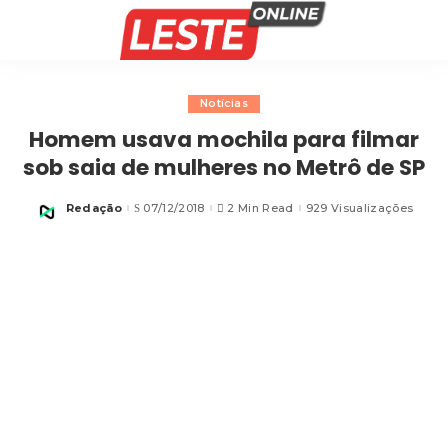
Notícias
Homem usava mochila para filmar
sob saia de mulheres no Metrô de SP
Redação
07/12/2018
2 Min Read
929 Visualizações
Posted
by