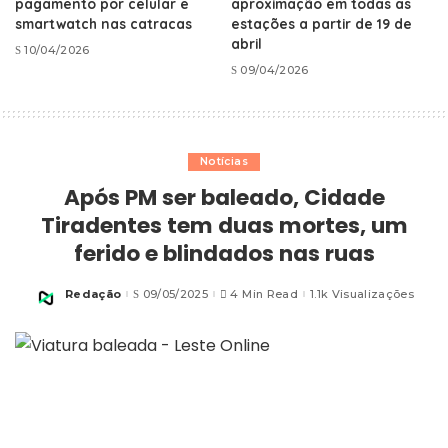
pagamento por celular e
aproximação em todas as
smartwatch nas catracas
estações a partir de 19 de
abril
10/04/2026
09/04/2026
Notícias
Após PM ser baleado, Cidade
Tiradentes tem duas mortes, um
ferido e blindados nas ruas
Redação
09/05/2025
4 Min Read
1.1k Visualizações
Posted
by