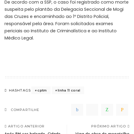
De acordo com a SSP, o caso foi registrado como morte
suspeita pelo plantão da Delegacia Seccional de Mogi
das Cruzes e encaminhado ao 1º Distrito Policial,
responsável pela área. Foram solicitados exames
periciais ao Instituto de Criminalística e ao Instituto
Médico Legal.
cptm
linha 11 coral
HASHTAGS
COMPARTILHE
ARTIGO ANTERIOR
PRÓXIMO ARTIGO
Após PM ser baleado, Cidade
Viga de obra do monotrilho