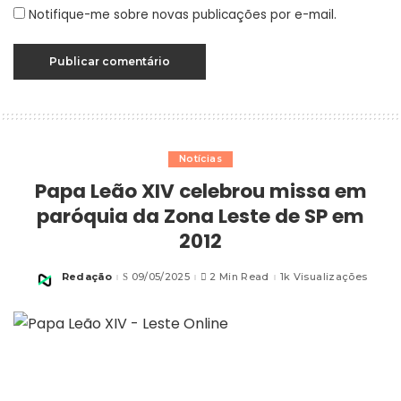
Notifique-me sobre novas publicações por e-mail.
Notícias
Papa Leão XIV celebrou missa em
paróquia da Zona Leste de SP em
2012
Redação
09/05/2025
2 Min Read
1k Visualizações
Posted
by