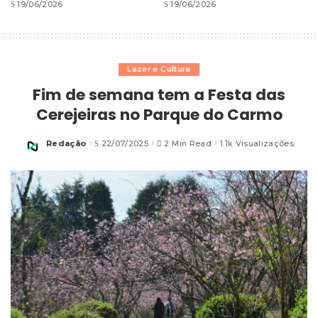
19/06/2026
19/06/2026
Lazer e Cultura
Fim de semana tem a Festa das
Cerejeiras no Parque do Carmo
Redação
22/07/2025
2 Min Read
1.1k Visualizações
Posted
by