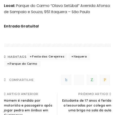
Local:
Parque do Carmo “Olavo Setúbal” Avenida Afonso
de Sampaio e Souza, 951 Itaquera – São Paulo
Entrada Gratuita!
Festa das Cerejeiras
Itaquera
HASHTAGS
Parque do Carmo
COMPARTILHE
ARTIGO ANTERIOR
PRÓXIMO ARTIGO
Homem é rendido por
Estudante de 17 anos é ferida
motorista e passageiro após
a tesouradas por colega em
jogar pedra em ônibus em
uma briga na sala da aula
Guaianases