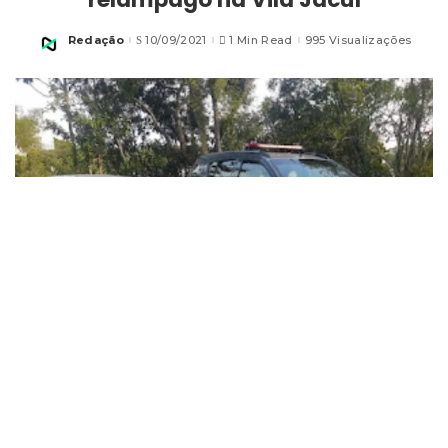
Redação
10/09/2021
1 Min Read
995 Visualizações
Posted
by