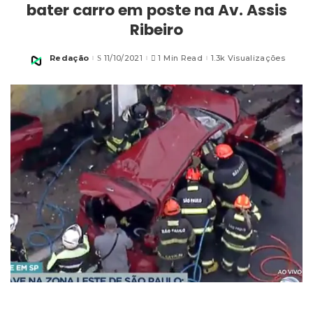
bater carro em poste na Av. Assis
Ribeiro
Redação
11/10/2021
1 Min Read
1.3k Visualizações
Posted
by