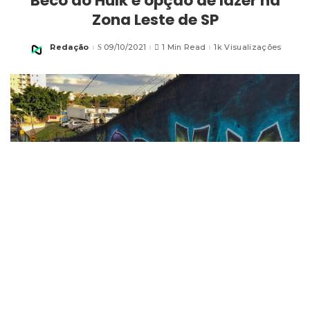
Beco do Hulk é opção de lazer na
Zona Leste de SP
Redação
09/10/2021
1 Min Read
1k Visualizações
Posted
by