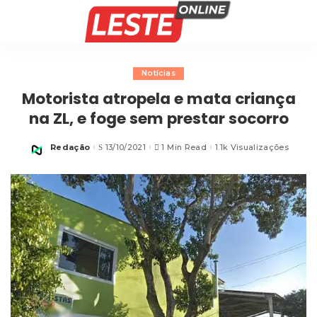
Notícias
Motorista atropela e mata criança
na ZL, e foge sem prestar socorro
Redação
13/10/2021
1 Min Read
1.1k Visualizações
Posted
by