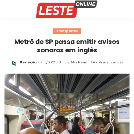
Transportes
Metrô de SP passa emitir avisos
sonoros em inglês
Redação
15/03/2018
2 Min Read
1.4k Visualizações
Posted
by