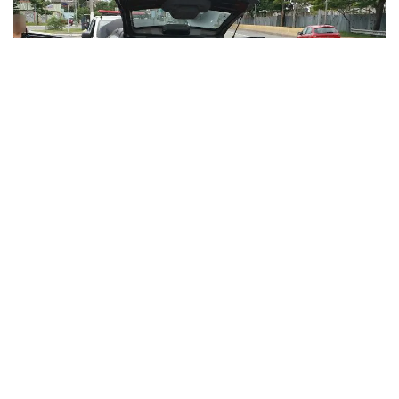
Para não ser apreendido, carro estava com placas
alteradas para ser “dublê” de outro automóvel