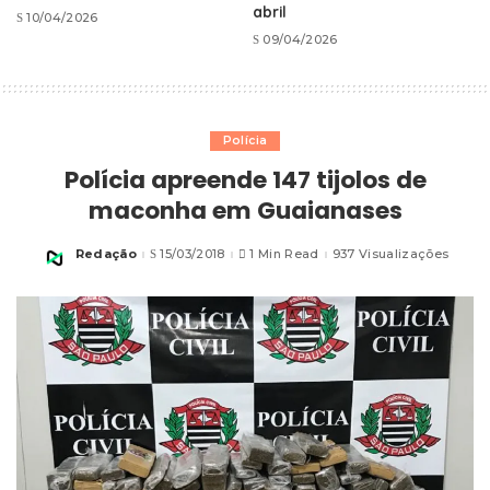
abril
10/04/2026
09/04/2026
Polícia
Polícia apreende 147 tijolos de
maconha em Guaianases
Redação
15/03/2018
1 Min Read
937 Visualizações
Posted
by