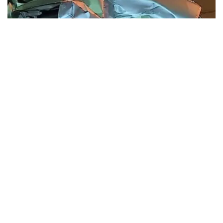
Outras duas pessoas ficaram feridas após a colisão entre dois
carros na avenida Paes de Barros, na Zona Leste de São Paulo,
neste sábado (13)
R7
15/06/2020