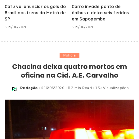
Cafu vai anunciar os gols do
Carro invade ponto de
Brasil nos trens do Metrô de
ônibus e deixa seis feridos
SP
em Sapopemba
19/06/2026
19/06/2026
Polícia
Chacina deixa quatro mortos em
oficina na Cid. A.E. Carvalho
Redação
16/06/2020
2 Min Read
1.3k Visualizações
Posted
by