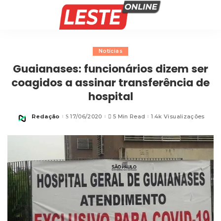
Notícias
Guaianases: funcionários dizem ser
coagidos a assinar transferência de
hospital
Redação
17/06/2020
5 Min Read
1.4k Visualizações
Posted
by