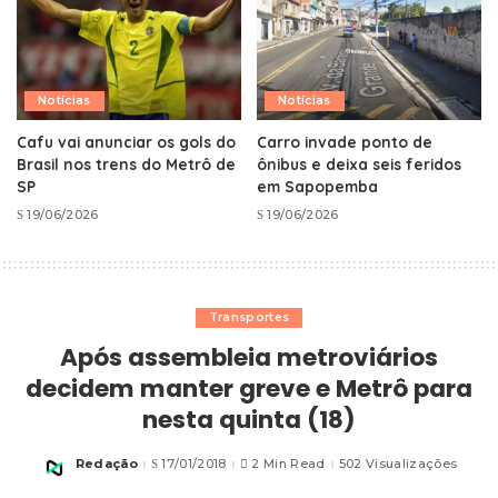
Notícias
Notícias
Cafu vai anunciar os gols do
Carro invade ponto de
Brasil nos trens do Metrô de
ônibus e deixa seis feridos
SP
em Sapopemba
19/06/2026
19/06/2026
Transportes
Após assembleia metroviários
decidem manter greve e Metrô para
nesta quinta (18)
Redação
17/01/2018
2 Min Read
502 Visualizações
Posted
by