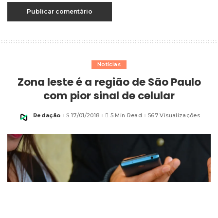
Notícias
Zona leste é a região de São Paulo
com pior sinal de celular
Redação
17/01/2018
5 Min Read
567 Visualizações
Posted
by