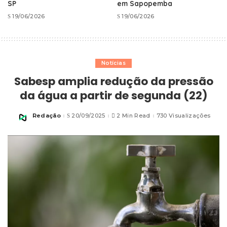
SP
em Sapopemba
19/06/2026
19/06/2026
Notícias
Sabesp amplia redução da pressão
da água a partir de segunda (22)
Redação
20/09/2025
2 Min Read
730 Visualizações
Posted
by