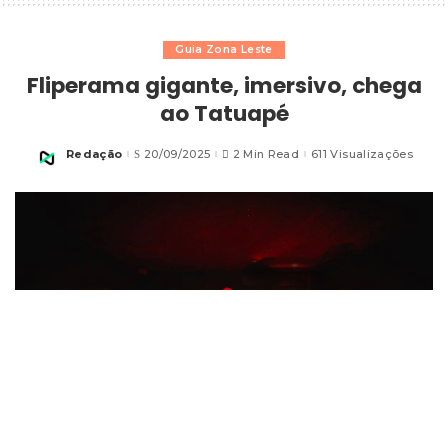
Guia Zona Leste
Fliperama gigante, imersivo, chega
ao Tatuapé
Redação
20/09/2025
2 Min Read
611 Visualizações
Posted
by