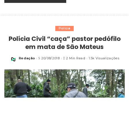
Polícia
Polícia Civil “caça” pastor pedófilo
em mata de São Mateus
Redação
20/08/2018
2 Min Read
1.5k Visualizações
Posted
by