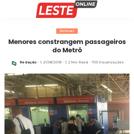
Notícias
Menores constrangem passageiros
do Metrô
Redação
21/08/2018
2 Min Read
705 Visualizações
Posted
by