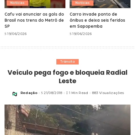
Notícias
Notícias
Cafu vai anunciar os gols do
Carro invade ponto de
Brasil nos trens do Metrô de
ônibus e deixa seis feridos
SP
em Sapopemba
19/06/2026
19/06/2026
Trânsito
Veículo pega fogo e bloqueia Radial
Leste
Redação
21/08/2018
1 Min Read
883 Visualizações
Posted
by