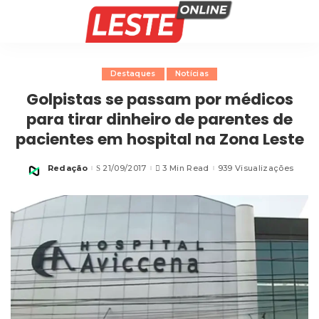
Destaques
Notícias
Golpistas se passam por médicos
para tirar dinheiro de parentes de
pacientes em hospital na Zona Leste
Redação
21/09/2017
3 Min Read
939 Visualizações
Posted
by