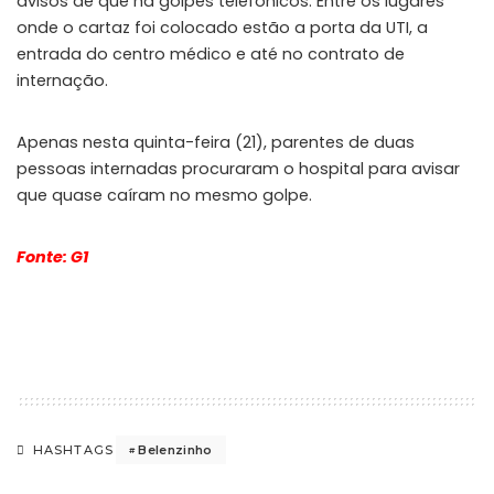
avisos de que há golpes telefônicos. Entre os lugares
onde o cartaz foi colocado estão a porta da UTI, a
entrada do centro médico e até no contrato de
internação.
Apenas nesta quinta-feira (21), parentes de duas
pessoas internadas procuraram o hospital para avisar
que quase caíram no mesmo golpe.
Fonte: G1
Belenzinho
HASHTAGS