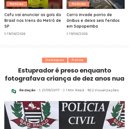
Notícias
Notícias
Cafu vai anunciar os gols do
Carro invade ponto de
Brasil nos trens do Metrô de
ônibus e deixa seis feridos
SP
em Sapopemba
19/06/2026
19/06/2026
Destaques
Polícia
Estuprador é preso enquanto
fotografava criança de dez anos nua
Redação
21/09/2017
1 Min Read
822 Visualizações
Posted
by