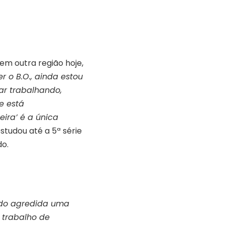
em outra região hoje,
r o B.O., ainda estou
ar trabalhando,
e está
ira’ é a única
 estudou até a 5ª série
do.
 sido agredida uma
 trabalho de