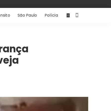
nsito
São Paulo
Polícia
0
urança
veja