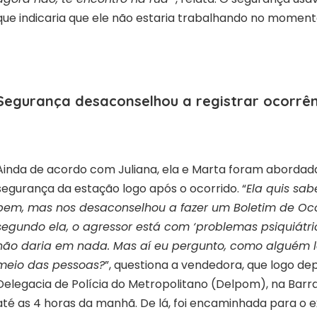
que indicaria que ele não estaria trabalhando no moment
Segurança desaconselhou a registrar ocorrê
Ainda de acordo com Juliana, ela e Marta foram abordad
segurança da estação logo após o ocorrido. “
Ela quis sa
bem, mas nos desaconselhou a fazer um Boletim de Oco
segundo ela, o agressor está com ‘problemas psiquiátri
não daria em nada. Mas aí eu pergunto, como alguém l
meio das pessoas?
”, questiona a vendedora, que logo depo
Delegacia de Polícia do Metropolitano (Delpom), na Barra
até as 4 horas da manhã. De lá, foi encaminhada para o