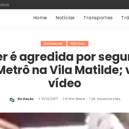
olícia
Home
Notícias
Transportes
Trâ
Destaques
Notícias
r é agredida por seg
Metrô na Vila Matilde; 
vídeo
Redação
21/12/2017
6 Min Read
1.4k Visualizações
Posted
by