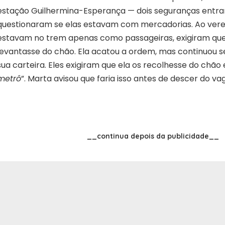
estação Guilhermina-Esperança — dois seguranças entr
questionaram se elas estavam com mercadorias. Ao ver
estavam no trem apenas como passageiras, exigiram que
levantasse do chão. Ela acatou a ordem, mas continuou 
sua carteira. Eles exigiram que ela os recolhesse do chão 
metrô
”. Marta avisou que faria isso antes de descer do va
__continua depois da publicidade__