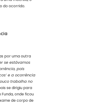
o do ocorrido.
ncia
as por uma outra
ber se estávamos
rrência, pois
cos’ e a ocorrência
ouco trabalha no
is se dirigiu para
 Funda, onde ficou
 exame de corpo de