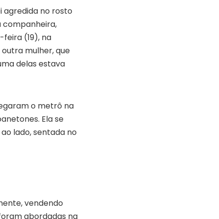
i agredida no rosto
a companheira,
feira (19), na
r outra mulher, que
ma delas estava
 pegaram o metrô na
panetones. Ela se
ao lado, sentada no
amente, vendendo
s foram abordadas na