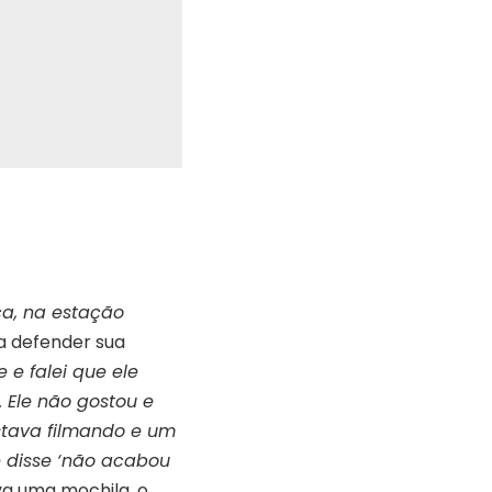
ça, na estação
ra defender sua
 e falei que ele
 Ele não gostou e
tava filmando e um
e disse ‘não acabou
ava uma mochila, o