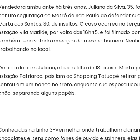
Vendedora ambulante há três anos, Juliana da Silva, 35, fo
por um segurança do Metrô de São Paulo ao defender su
Marta dos Santos, 30, de insultos. O caso ocorreu na terça-
estação Vila Matilde, por volta das 18h45, e foi filmado po
também teria sofrido ameaças do mesmo homem. Nenhu
trabalhando no local.
De acordo com Juliana, ela, seu filho de 18 anos e Marta
estação Patriarca, pois iam ao Shopping Tatuapé retirar 
sentou em um banco no trem, enquanto sua esposa ficou 
chão, separando alguns papéis.
Conhecidas na Linha 3-Vermelha, onde trabalham diari
chocolates e itens como fones de ouvido e spinners, ela