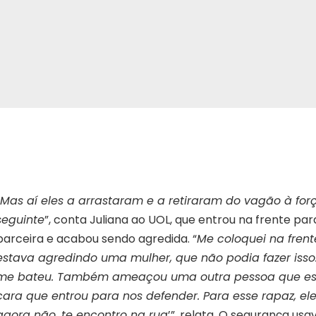
Mas aí eles a arrastaram e a retiraram do vagão à for
seguinte
”, conta Juliana ao UOL, que entrou na frente pa
parceira e acabou sendo agredida. “
Me coloquei na frente
estava agredindo uma mulher, que não podia fazer isso.
me bateu. Também ameaçou uma outra pessoa que es
cara que entrou para nos defender. Para esse rapaz, el
agora não, te encontro na rua
’”, relata. O segurança us