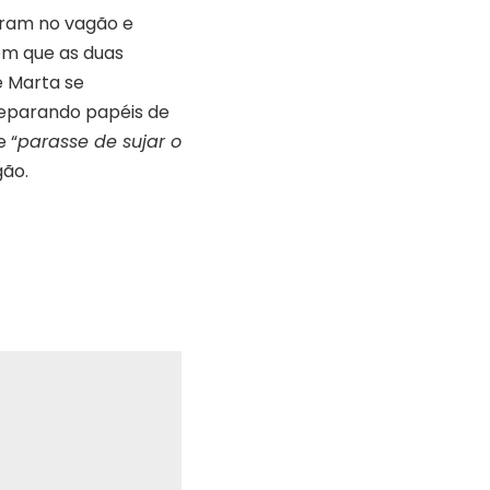
aram no vagão e
em que as duas
 Marta se
separando papéis de
e “
parasse de sujar o
gão.