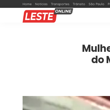
Home
Notícias
Transportes
Trânsito
São Paulo
P
Mulhe
do 