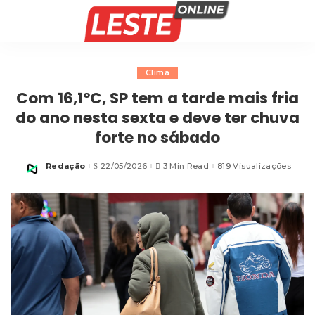
Clima
Com 16,1ºC, SP tem a tarde mais fria
do ano nesta sexta e deve ter chuva
forte no sábado
Redação
22/05/2026
3 Min Read
819 Visualizações
Posted
by