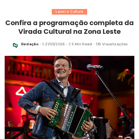
Lazer e Cultura
Confira a programação completa da
Virada Cultural na Zona Leste
Redação
21/05/2026
5 Min Read
135 Visualizações
Posted
by