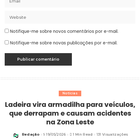
Notifique-me sobre novos comentários por e-mail.
Notifique-me sobre novas publicações por e-mail.
Notícias
Ladeira vira armadilha para veículos,
que derrapam e causam acidentes
na Zona Leste
Redação
19/05/2026
1 Min Read
131 Visualizações
Posted
by