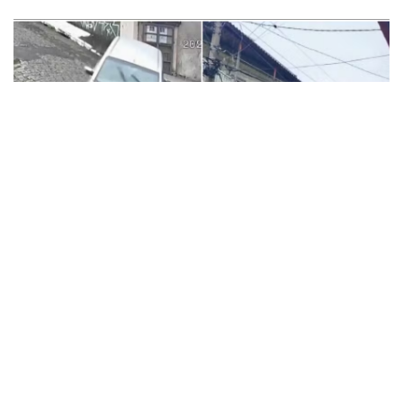
Câmeras de segurança flagraram dois casos
recentes na Rua Acácio Caristo, no Parque Tomás
Saraiva. Imagens são impressionantes