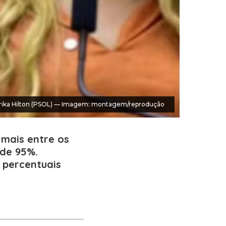
), Erika Hilton (PSOL) — Imagem: montagem/reprodução
 mais entre os
 de 95%.
 percentuais