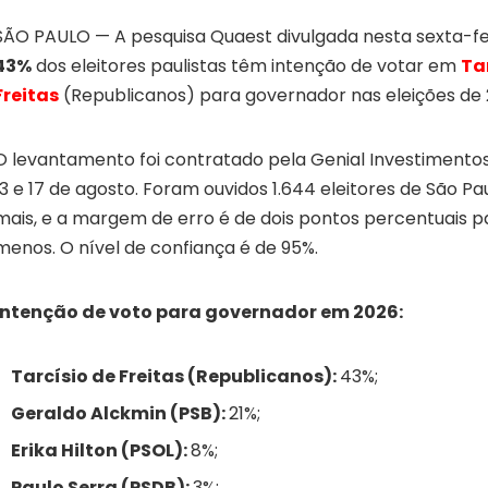
SÃO PAULO — A pesquisa Quaest divulgada nesta sexta-fe
43%
dos eleitores paulistas têm intenção de votar em
Ta
Freitas
(Republicanos) para governador nas eleições de 
O levantamento foi contratado pela Genial Investimentos 
13 e 17 de agosto. Foram ouvidos 1.644 eleitores de São P
mais, e a margem de erro é de dois pontos percentuais p
menos. O nível de confiança é de 95%.
Intenção de voto para governador em 2026:
Tarcísio de Freitas (Republicanos):
43%;
Geraldo Alckmin (PSB):
21%;
Erika Hilton (PSOL):
8%;
Paulo Serra (PSDB):
3%;