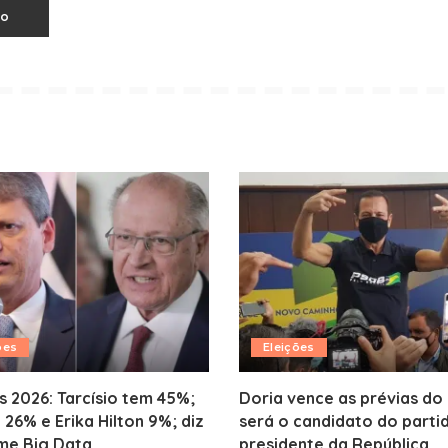
ões
Eleições
s 2026: Tarcísio tem 45%;
Doria vence as prévias do
 26% e Erika Hilton 9%; diz
será o candidato do parti
me Big Data
presidente da República