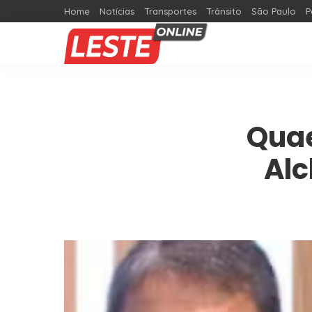
Home
Notícias
Transportes
Trânsito
São Paulo
P
Quae
Alc