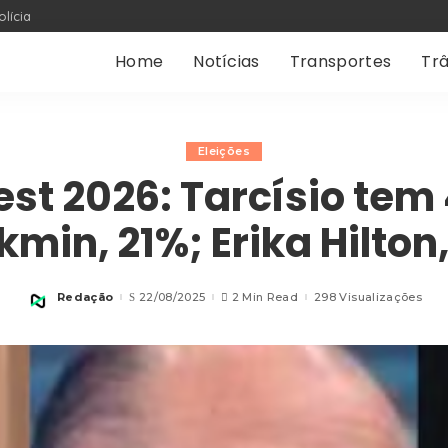
olícia
Home
Notícias
Transportes
Trâ
Eleições
st 2026: Tarcísio tem
kmin, 21%; Erika Hilton
Redação
22/08/2025
2 Min Read
298 Visualizações
Posted
by