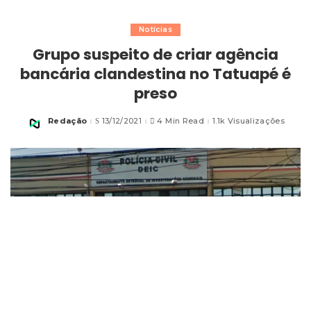
Notícias
Grupo suspeito de criar agência
bancária clandestina no Tatuapé é
preso
Redação
13/12/2021
4 Min Read
1.1k Visualizações
Posted
by