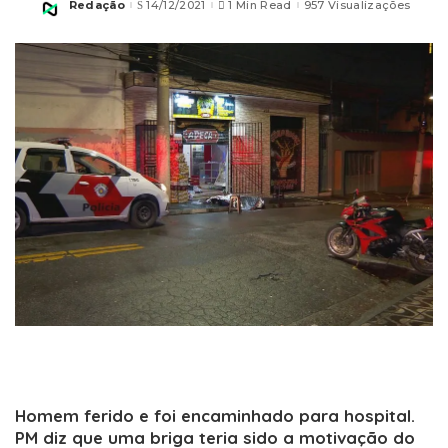
Redação
14/12/2021
1 Min Read
957 Visualizações
Posted
by
Homem ferido e foi encaminhado para hospital.
PM diz que uma briga teria sido a motivação do