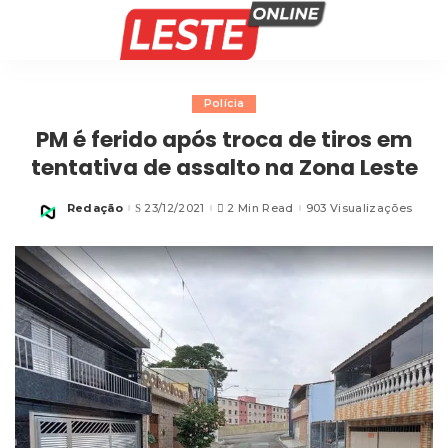
Polícia
PM é ferido após troca de tiros em
tentativa de assalto na Zona Leste
Redação
23/12/2021
2 Min Read
903 Visualizações
Posted
by