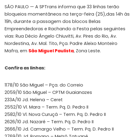
SÃO PAULO — A SPTrans informa que 33 linhas terão
bloqueios momentâneos na terça-feira (25),das 14h às
19h, durante a passagem dos blocos Belas
Empreendedoras e Rachando a Festa pelas seguintes
vias: Rua Décio Ângelo Chiuvitti, Av. Pires do Rio, Av.
Nordestina, Av. Mal. Tito, Pça. Padre Aleixo Monteiro
Mafra, em
São Miguel Paulista
, Zona Leste.
Confira as linhas:
1178/10 São Miguel – Pça. do Correio
2059/10 São Miguel – CPTM Guaianazes
233A/10 Jd. Helena – Ceret
2552/10 Vl. Mara – Term. Pq. D. Pedro II
2582/10 Vl. Nova Curuçá – Term. Pq. D. Pedro II
2626/10 Jd. Nazaré – Term. Pq. D. Pedro II
2666/10 Jd. Camargo Velho – Term. Pq. D. Pedro II
2769/10 Jd. Romano – Metrô Tatuapé