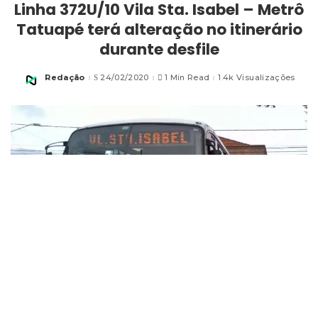
Linha 372U/10 Vila Sta. Isabel – Metrô
Tatuapé terá alteração no itinerário
durante desfile
Redação
24/02/2020
1 Min Read
1.4k Visualizações
Posted
by