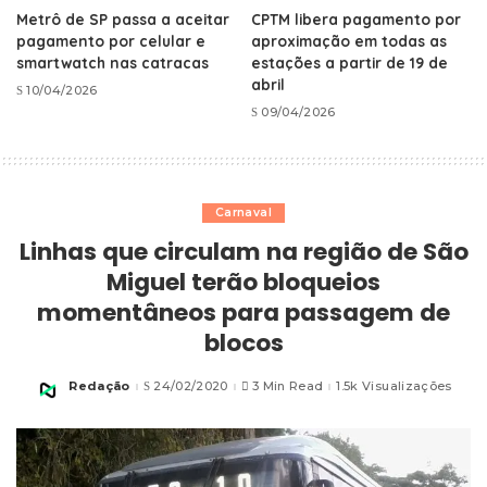
Metrô de SP passa a aceitar
CPTM libera pagamento por
pagamento por celular e
aproximação em todas as
smartwatch nas catracas
estações a partir de 19 de
abril
10/04/2026
09/04/2026
Carnaval
Linhas que circulam na região de São
Miguel terão bloqueios
momentâneos para passagem de
blocos
Redação
24/02/2020
3 Min Read
1.5k Visualizações
Posted
by