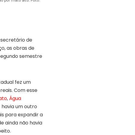
 por mato alto. Foto:
secretário de
ço, as obras de
 segundo semestre
tadual fez um
 reais. Com esse
ato
,
Água
 havia um outro
is para expandir a
de ainda não havia
eito.