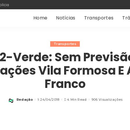
olícia
Home
Notícias
Transportes
Trâ
Transportes
 2-Verde: Sem Previsã
tações Vila Formosa E 
Franco
Redação
24/04/2018
4 Min Read
906 Visualizações
Posted
by