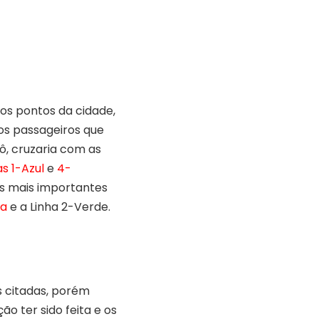
os pontos da cidade,
 os passageiros que
ô, cruzaria com as
as 1-Azul
e
4-
as mais importantes
ja
e a Linha 2-Verde.
s citadas, porém
o ter sido feita e os