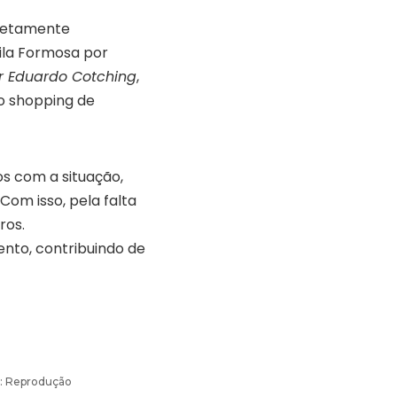
pletamente
ila Formosa por
r Eduardo Cotching
,
ao shopping de
os com a situação,
om isso, pela falta
ros.
to, contribuindo de
o: Reprodução