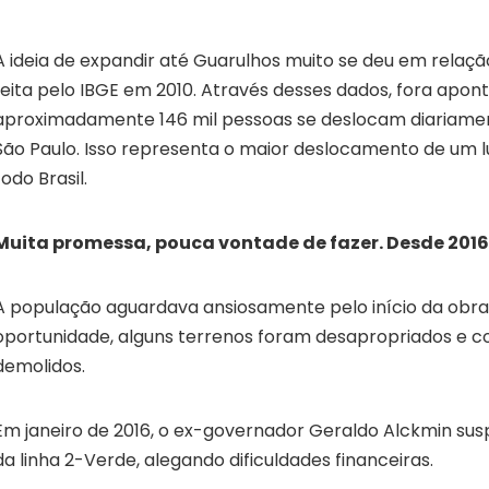
A ideia de expandir até Guarulhos muito se deu em relaç
feita pelo IBGE em 2010. Através desses dados, fora apon
aproximadamente 146 mil pessoas se deslocam diariame
São Paulo. Isso representa o maior deslocamento de um 
todo Brasil.
Muita promessa, pouca vontade de fazer. Desde 201
A população aguardava ansiosamente pelo início da obra
oportunidade, alguns terrenos foram desapropriados e
demolidos.
Em janeiro de 2016, o ex-governador Geraldo Alckmin su
da linha 2-Verde, alegando dificuldades financeiras.