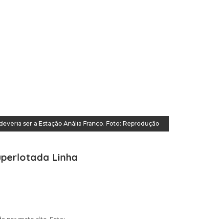
everia ser a Estação Anália Franco. Foto: Reprodução
uperlotada Linha