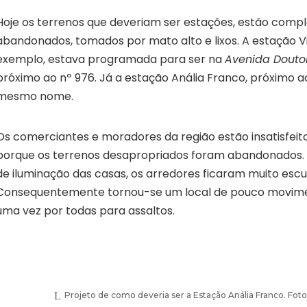
Hoje os terrenos que deveriam ser estações, estão com
abandonados, tomados por mato alto e lixos. A estação V
exemplo, estava programada para ser na
Avenida Douto
próximo ao nº 976. Já a estação Anália Franco, próximo 
mesmo nome.
Os comerciantes e moradores da região estão insatisfeit
porque os terrenos desapropriados foram abandonados. C
de iluminação das casas, os arredores ficaram muito escu
Consequentemente tornou-se um local de pouco movimen
uma vez por todas para assaltos.
Projeto de como deveria ser a Estação Anália Franco. Fot