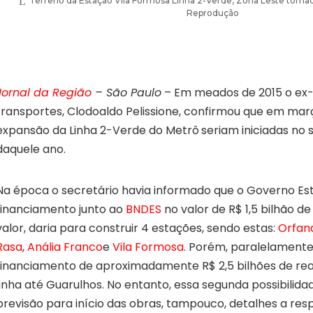
Terreno da Estação Vila Formosa Linha 2-Verde, Zona Leste tomado
Reprodução
Jornal da Região
– São Paulo
– Em meados de 2015 o ex-
transportes, Clodoaldo Pelissione, confirmou que em mar
expansão da Linha 2-Verde do Metrô
seriam iniciadas no
daquele ano.
Na época o secretário havia informado que o Governo Es
financiamento junto ao
BNDES
no valor de R$ 1,5 bilhão de
valor, daria para construir 4 estações, sendo estas:
Orfan
Rasa
,
Anália Franco
e
Vila Formosa
. Porém, paralelamente
financiamento de aproximadamente R$ 2,5 bilhões de rea
linha até Guarulhos. No entanto, essa segunda possibilida
previsão para início das obras, tampouco, detalhes a resp