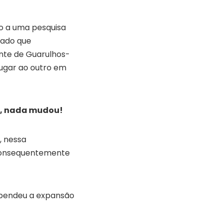
ão a uma pesquisa
tado que
nte de Guarulhos-
lugar ao outro em
6, nada mudou!
, nessa
 consequentemente
spendeu a expansão