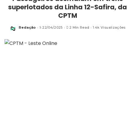
superlotados da Linha 12-Safira, da
CPTM
Redação
22/04/2025
2 Min Read
1.4k Visualizações
Posted
by