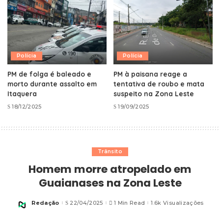
Polícia
Polícia
PM de folga é baleado e
PM à paisana reage a
morto durante assalto em
tentativa de roubo e mata
Itaquera
suspeito na Zona Leste
18/12/2025
19/09/2025
Trânsito
Homem morre atropelado em
Guaianases na Zona Leste
Redação
22/04/2025
1 Min Read
1.6k Visualizações
Posted
by