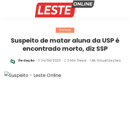
Polícia
Suspeito de matar aluna da USP é
encontrado morto, diz SSP
Redação
24/04/2025
3 Min Read
1.6k Visualizações
Posted
by