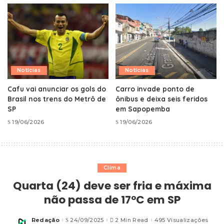
Notícias
Notícias
Cafu vai anunciar os gols do
Carro invade ponto de
Brasil nos trens do Metrô de
ônibus e deixa seis feridos
SP
em Sapopemba
19/06/2026
19/06/2026
Clima
Quarta (24) deve ser fria e máxima
não passa de 17°C em SP
Redação
24/09/2025
2 Min Read
495 Visualizações
Posted