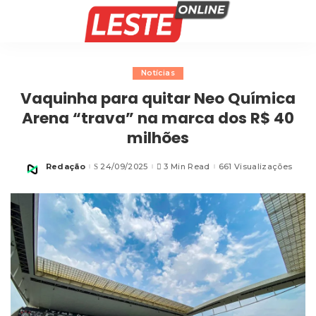
Notícias
Vaquinha para quitar Neo Química
Arena “trava” na marca dos R$ 40
milhões
Redação
24/09/2025
3 Min Read
661 Visualizações
Posted
by