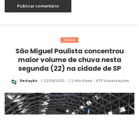
Clima
São Miguel Paulista concentrou
maior volume de chuva nesta
segunda (22) na cidade de SP
Redação
22/09/2025
2 Min Read
673 Visualizações
Posted
by