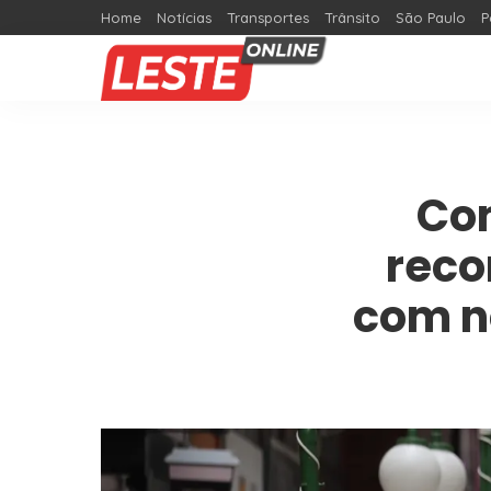
Home
Notícias
Transportes
Trânsito
São Paulo
P
Com
reco
com n