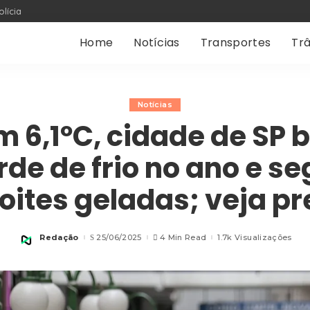
olícia
Home
Notícias
Transportes
Trâ
Notícias
 6,1ºC, cidade de SP 
rde de frio no ano e se
oites geladas; veja pr
Redação
25/06/2025
4 Min Read
1.7k Visualizações
Posted
by