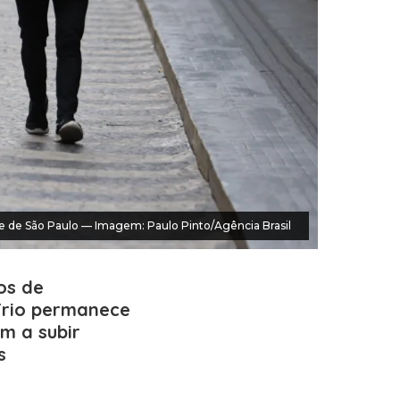
e de São Paulo — Imagem: Paulo Pinto/Agência Brasil
os de
Frio permanece
m a subir
s