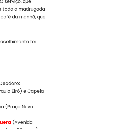
O serviço, que
te toda a madrugada
o café da manhã, que
 acolhimento foi
 Deodoro;
aulo Eiró) e Capela
ria (Praça Novo
quera
(Avenida