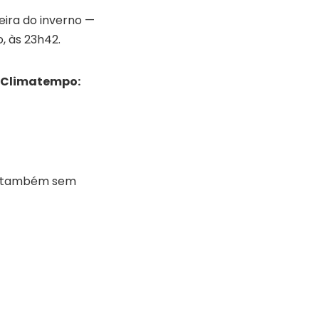
eira do inverno —
, às 23h42.
a Climatempo:
to também sem