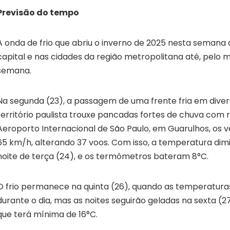
Previsão do tempo
A onda de frio que abriu o inverno de 2025 nesta semana
capital e nas cidades da região metropolitana até, pelo m
semana.
Na segunda (23), a passagem de uma frente fria em diver
território paulista trouxe pancadas fortes de chuva com 
Aeroporto Internacional de São Paulo, em Guarulhos, os
65 km/h, alterando 37 voos. Com isso, a temperatura dimi
noite de terça (24), e os termômetros bateram 8°C.
O frio permanece na quinta (26), quando as temperaturas
durante o dia, mas as noites seguirão geladas na sexta (2
que terá mínima de 16°C.