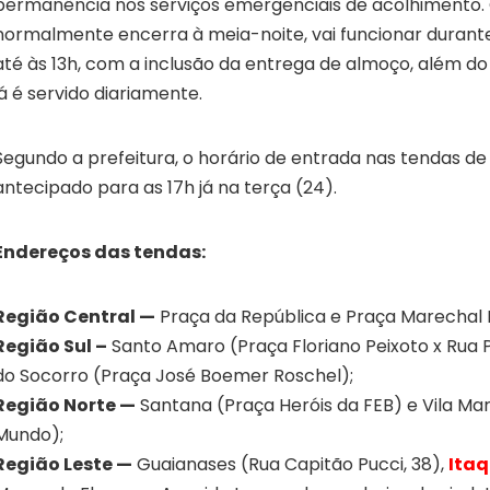
permanência nos serviços emergenciais de acolhimento. 
normalmente encerra à meia-noite, vai funcionar duran
até às 13h, com a inclusão da entrega de almoço, além d
já é servido diariamente.
Segundo a prefeitura, o horário de entrada nas tendas de
antecipado para as 17h já na terça (24).
Endereços das tendas:
Região Central —
Praça da República e Praça Marechal
Região Sul –
Santo Amaro (Praça Floriano Peixoto x Rua P
do Socorro (Praça José Boemer Roschel);
Região Norte —
Santana (Praça Heróis da FEB) e Vila Ma
Mundo);
Região Leste —
Guaianases (Rua Capitão Pucci, 38),
Ita