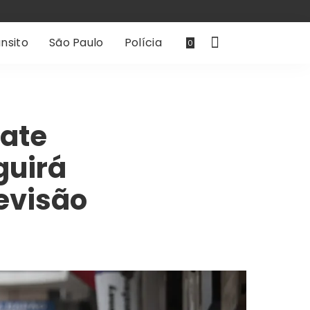
nsito
São Paulo
Polícia
0
bate
guirá
evisão