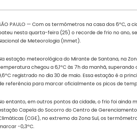
SÃO PAULO — Com os termômetros na casa dos 6ºC, a ci
bateu nesta quarta-feira (25) o recorde de frio no ano, se
Nacional de Meteorologia (Inmet).
Na estação meteorológica do Mirante de Santana, na Zona
temperatura chegou a 6,1ºC às 7h da manhã, superando o
9,6ºC registrado no dia 30 de maio. Essa estação é a princ
de referência para marcar oficialmente os picos de temp
No entanto, em outros pontos da cidade, o frio foi ainda m
estação Capela do Socorro do Centro de Gerenciament
Climáticas (CGE), no extremo da Zona Sul, os termômet
marcar -0,3ºC.