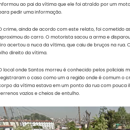
informou ao pai da vítima que ele foi atraído por um mot
para pedir uma informação.
O crime, ainda de acordo com este relato, foi cometido a
aproximou do carro. O motorista sacou a arma e disparou
tiro acertou a nuca da vítima, que caiu de bruços na rua. O 
olho direito da vítima.
O local onde Santos morreu é conhecido pelos policiais mi
registraram o caso como um a região onde é comum o cr
corpo da vítima estava em um ponto da rua com pouca i
terrenos vazios e cheios de entulho.