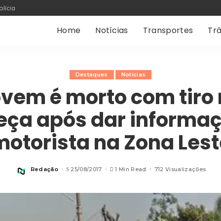
olícia
Home
Notícias
Transportes
Trâ
Destaques
Notícias
vem é morto com tiro
eça após dar informaç
motorista na Zona Lest
Redação
25/08/2017
1 Min Read
712 Visualizações
Posted
by