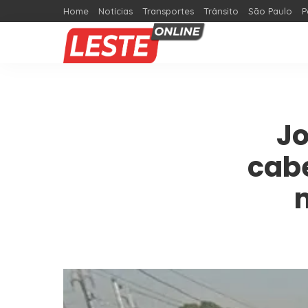
Home
Notícias
Transportes
Trânsito
São Paulo
P
Jo
cab