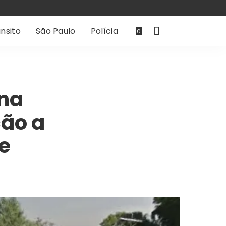
nsito
São Paulo
Polícia
0
 na
ão a
e