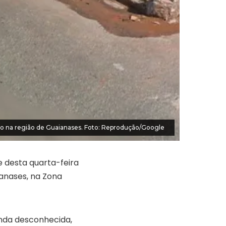
do na região de Guaianases. Foto: Reprodução/Google
e desta quarta-feira
ianases, na Zona
inda desconhecida,