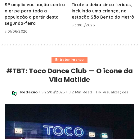
SP amplia vacinação contra
Tiroteio deixa cinco feridos,
a gripe para toda a
incluindo uma criança, na
população a partir desta
estação São Bento do Metrô
segunda-feira
30/05/2026
01/06/2026
Entretenimento
#TBT: Toco Dance Club — O ícone da
Vila Matilde
Redação
25/09/2025
2 Min Read
1.1k Visualizações
Posted
by