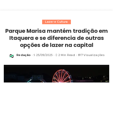
Lazer e Cultura
Parque Marisa mantém tradição em
Itaquera e se diferencia de outras
opções de lazer na capital
Redação
25/09/2025
2 Min Read
817 Visualizações
Posted
by