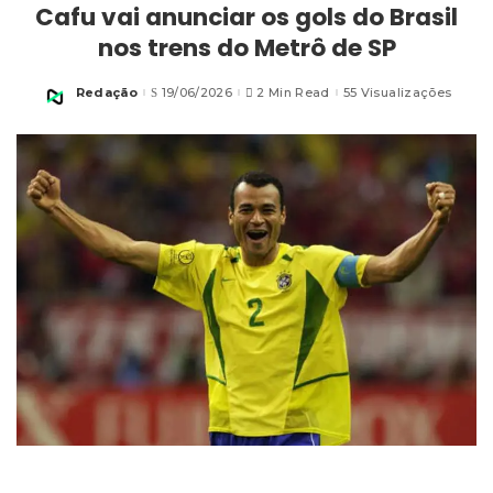
Cafu vai anunciar os gols do Brasil
nos trens do Metrô de SP
Redação
19/06/2026
2 Min Read
55 Visualizações
Posted
by