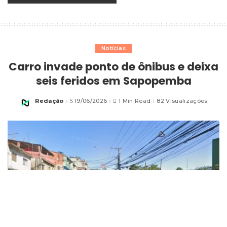
Notícias
Carro invade ponto de ônibus e deixa
seis feridos em Sapopemba
Redação
19/06/2026
1 Min Read
82 Visualizações
Posted
by