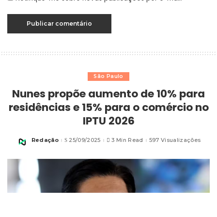
São Paulo
Nunes propõe aumento de 10% para
residências e 15% para o comércio no
IPTU 2026
Redação
25/09/2025
3 Min Read
597 Visualizações
Posted
by