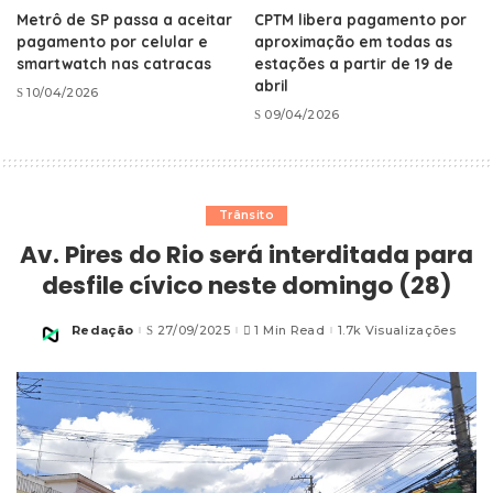
Metrô de SP passa a aceitar
CPTM libera pagamento por
pagamento por celular e
aproximação em todas as
smartwatch nas catracas
estações a partir de 19 de
abril
10/04/2026
09/04/2026
Trânsito
Av. Pires do Rio será interditada para
desfile cívico neste domingo (28)
Redação
27/09/2025
1 Min Read
1.7k Visualizações
Posted
by