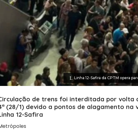
Linha 12-Safira da CPTM opera pa
Circulação de trens foi interditada por volta
4ª (28/1) devido a pontos de alagamento na 
Linha 12-Safira
Metrópoles