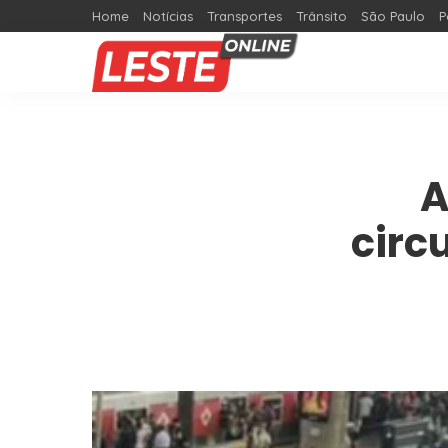
Home
Notícias
Transportes
Trânsito
São Paulo
P
A
circ