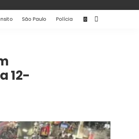
nsito
São Paulo
Polícia
0
am
a 12-