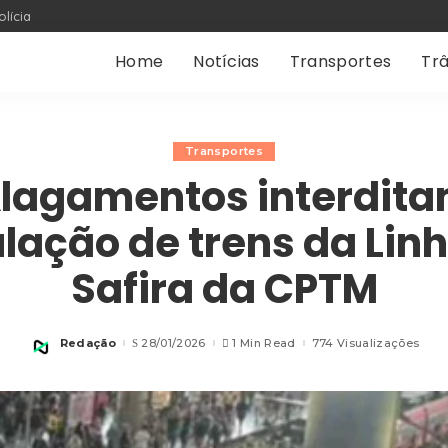
olícia
Home
Notícias
Transportes
Trâ
Transportes
lagamentos interdit
ulação de trens da Linh
Safira da CPTM
Redação
28/01/2026
1 Min Read
774 Visualizações
Posted
by