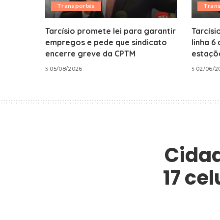
Transportes
Tran
Tarcísio promete lei para garantir
Tarcísi
empregos e pede que sindicato
linha 6
encerre greve da CPTM
estaçõe
05/08/2026
02/06/2
Cidad
17 ce