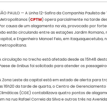
SÃO PAULO — A Linha 12-Safira da Companhia Paulista de
Metropolitanos (
CPTM
) opera parcialmente na tarde des
Por causa de um alagamento na via, provocado por fortes
não estão circulando entre as estações Jardim Romano, 
capital, e Engenheiro Manoel Feio, em Itaquaquecetuba, n
metropolitana.
A circulação no trecho está afetada desde as 15h48 dest
Paese de ônibus foi solicitado para atender os passageiro
A Zona Leste da capital está em estado de alerta para t
as 16h20 da tarde de quarta, o Centro de Gerenciament
Climáticas (CGE) contabilizava quatro pontos de alagamen
um na rua Rafael Correia da Silva e outros três na Avenida