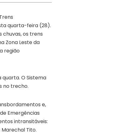
 Trens
ta quarta-feira (28).
 chuvas, os trens
na Zona Leste da
a região
a quarta. O Sistema
s no trecho.
ransbordamentos e,
o de Emergências
tos intransitáveis:
 Marechal Tito.