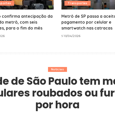
sportes
Transportes
o confirma antecipação da
Metrô de SP passa a aceit
 do metrô, com seis
pagamento por celular e
s, para o fim do mês
smartwatch nas catracas
026
10/04/2026
Notícias
e de São Paulo tem m
lulares roubados ou fu
por hora