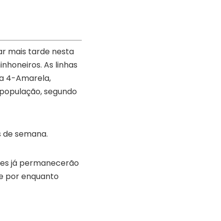
ar mais tarde nesta
nhoneiros. As linhas
ha 4-Amarela,
a população, segundo
s de semana.
ões já permanecerão
ue por enquanto