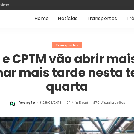
olícia
Home
Notícias
Transportes
Trâ
Transportes
 e CPTM vão abrir mai
har mais tarde nesta t
quarta
Redação
28/05/2018
1 Min Read
570 Visualizações
Posted
by