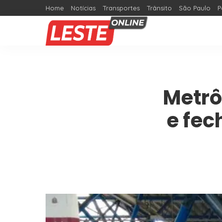
Home
Notícias
Transportes
Trânsito
São Paulo
P
Metrô
e fec