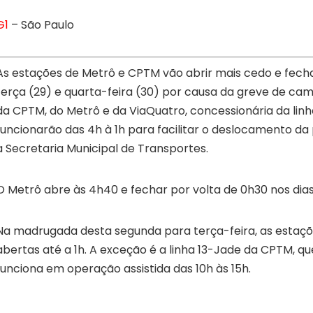
G1
– São Paulo
As estações de Metrô e CPTM vão abrir mais cedo e fech
terça (29) e quarta-feira (30) por causa da greve de cami
da CPTM, do Metrô e da ViaQuatro, concessionária da lin
funcionarão das 4h à 1h para facilitar o deslocamento d
a Secretaria Municipal de Transportes.
O Metrô abre às 4h40 e fechar por volta de 0h30 nos dia
Na madrugada desta segunda para terça-feira, as estaç
abertas até a 1h. A exceção é a linha 13-Jade da CPTM, q
funciona em operação assistida das 10h às 15h.