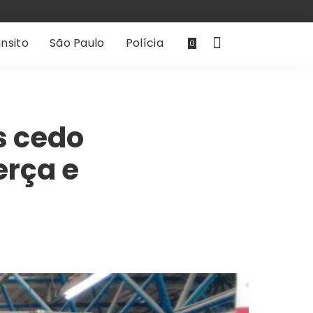
nsito
São Paulo
Polícia
0
s cedo
erça e