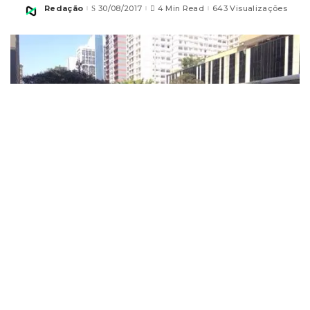
Redação
30/08/2017
4 Min Read
643 Visualizações
Posted
by
Homem foi preso em flagrante depois de ejacular
em mulher dentro de ônibus na Avenida Paulista.