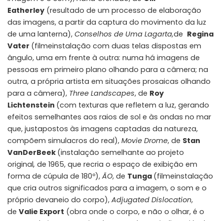
Eatherley
(resultado de um processo de elaboração
das imagens, a partir da captura do movimento da luz
de uma lanterna),
Conselhos de Uma Lagarta,
de
Regina
Vater
(filmeinstalação com duas telas dispostas em
ângulo, uma em frente à outra: numa há imagens de
pessoas em primeiro plano olhando para a câmera; na
outra, a própria artista em situações prosaicas olhando
para a câmera),
Three Landscapes
, de
Roy
Lichtenstein
(com texturas que refletem a luz, gerando
efeitos semelhantes aos raios de sol e às ondas no mar
que, justapostos às imagens captadas da natureza,
compõem simulacros do real),
Movie Drome
, de
Stan
VanDerBeek
(instalação semelhante ao projeto
original
,
de 1965, que recria o espaço de exibição em
forma de cúpula de 180º),
ÃO
, de
Tunga
(filmeinstalação
que cria outros significados para a imagem, o som e o
próprio devaneio do corpo),
Adjugated Dislocation
,
de
Valie Export
(obra onde o corpo, e não o olhar, é o