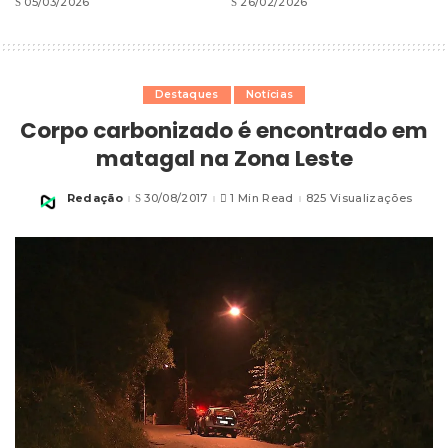
05/03/2026
26/02/2026
Destaques
Notícias
Corpo carbonizado é encontrado em
matagal na Zona Leste
Redação
30/08/2017
1 Min Read
825 Visualizações
Posted
by