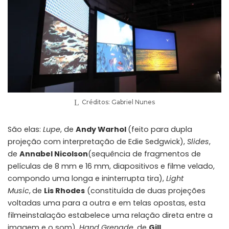
Créditos: Gabriel Nunes
São elas:
Lupe
, de
Andy Warhol
(feito para dupla
projeção com interpretação de Edie Sedgwick),
Slides
,
de
Annabel Nicolson
(sequência de fragmentos de
películas de 8 mm e 16 mm, diapositivos e filme velado,
compondo uma longa e ininterrupta tira),
Light
Music
,
de
Lis Rhodes
(constituída de duas projeções
voltadas uma para a outra e em telas opostas, esta
filmeinstalação estabelece uma relação direta entre a
imagem e o som),
Hand Grenade
, de
Gill