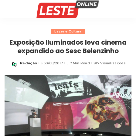
Lazer e Cultura
Exposição Iluminados leva cinema
expandido ao Sesc Belenzinho
Redação
30/08/2017
7 Min Read
917 Visualizações
Posted
by