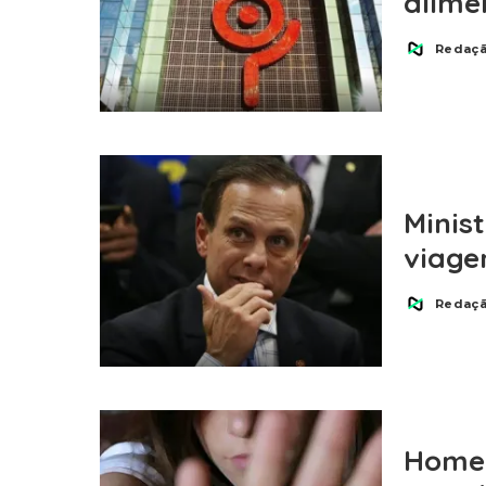
alime
Redaç
Posted
by
Minist
viage
Redaç
Posted
by
Homem