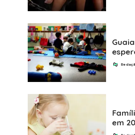
Guaia
esper
Redaç
Posted
by
Famíl
em 20