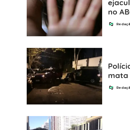
ejacu
no AB
Redaç
Posted
by
Políci
mata 
Redaç
Posted
by