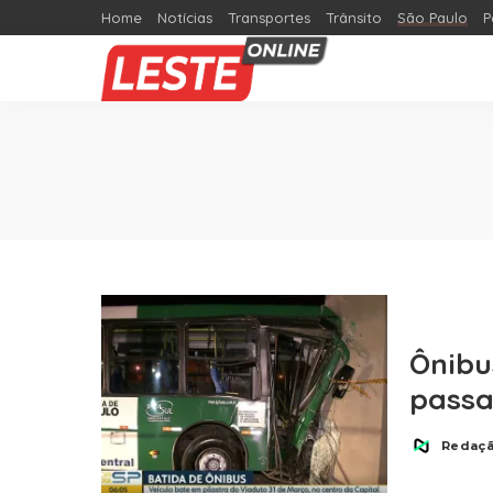
Home
Notícias
Transportes
Trânsito
São Paulo
P
Ônibu
passa
Redaç
Posted
by