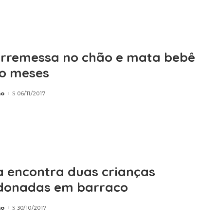
rremessa no chão e mata bebê
to meses
ão
06/11/2017
ia encontra duas crianças
donadas em barraco
ão
30/10/2017