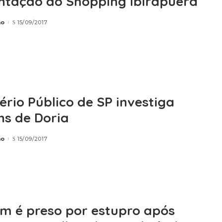
ntação do Shopping Ibirapuera
ão
15/09/2017
ério Público de SP investiga
ns de Doria
ão
15/09/2017
 é preso por estupro após