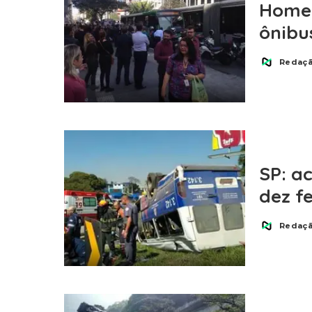
Homem
ônibu
Redaç
Posted
by
SP: a
dez f
Redaç
Posted
by