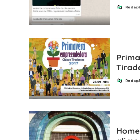
Redaç
Posted
by
Prima
Tirad
Redaç
Posted
by
Homem