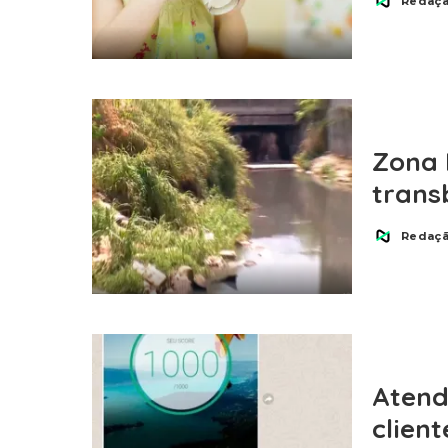
Redaç
Posted
by
Zona 
trans
Redaç
Posted
by
Atend
client