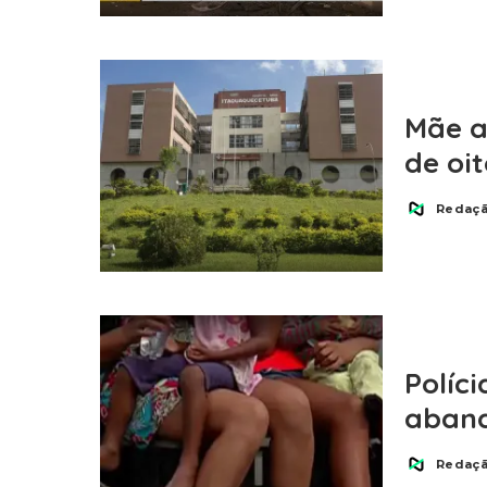
Mãe a
de oi
Redaç
Posted
by
Políc
aban
Redaç
Posted
by