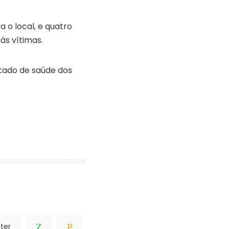
a o local, e quatro
s vítimas.
stado de saúde dos
ter