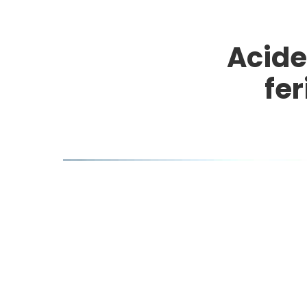
Acide
fe