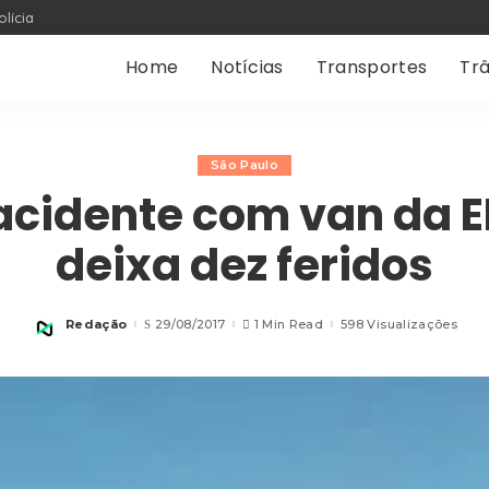
olícia
Home
Notícias
Transportes
Trâ
São Paulo
 acidente com van da 
deixa dez feridos
Redação
29/08/2017
1 Min Read
598 Visualizações
Posted
by