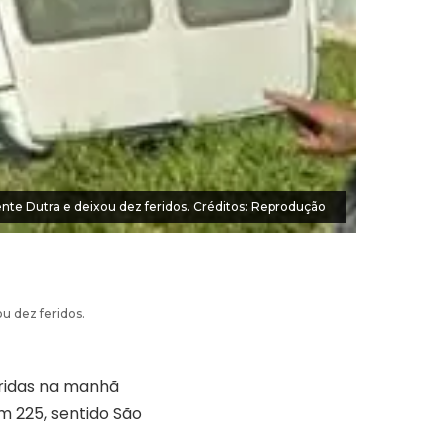
te Dutra e deixou dez feridos. Créditos: Reprodução
u dez feridos.
ridas na manhã
m 225, sentido São