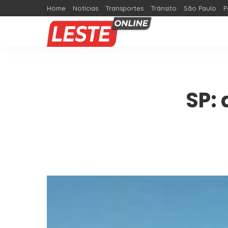
Home
Notícias
Transportes
Trânsito
São Paulo
P
SP: