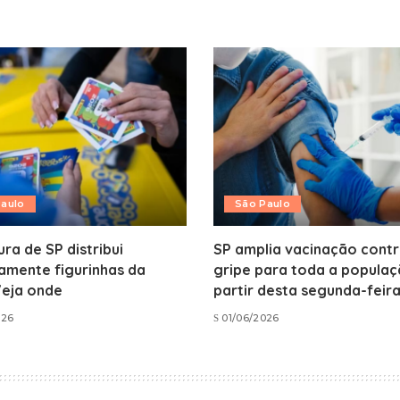
Paulo
São Paulo
ura de SP distribui
SP amplia vacinação contr
amente figurinhas da
gripe para toda a populaç
Veja onde
partir desta segunda-feir
026
01/06/2026