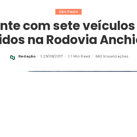
São Paulo
nte com sete veículos
ridos na Rodovia Anchi
Redação
29/08/2017
1 Min Read
660 Visualizações
Posted
by