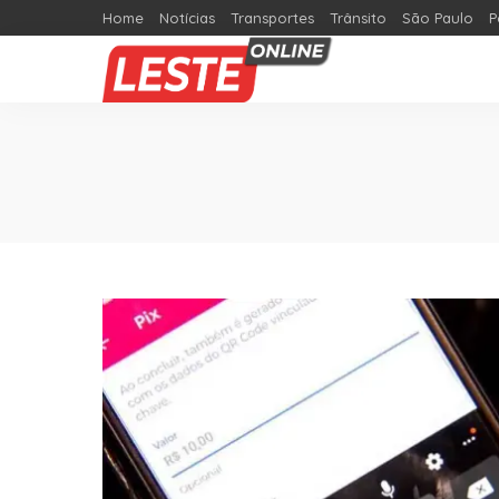
Home
Notícias
Transportes
Trânsito
São Paulo
P