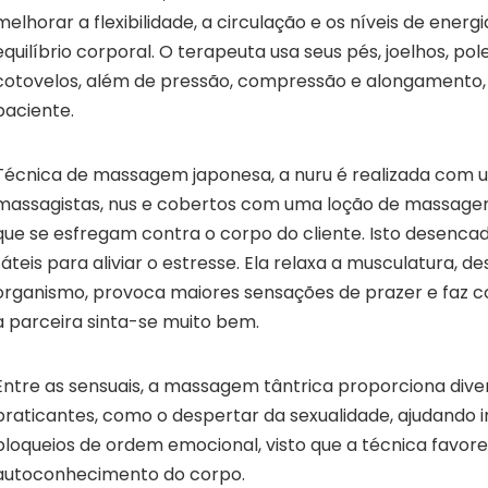
melhorar a flexibilidade, a circulação e os níveis de energ
equilíbrio corporal. O terapeuta usa seus pés, joelhos, po
cotovelos, além de pressão, compressão e alongamento,
paciente.
Técnica de massagem japonesa, a nuru é realizada com 
massagistas, nus e cobertos com uma loção de massagem 
que se esfregam contra o corpo do cliente. Isto desenca
táteis para aliviar o estresse. Ela relaxa a musculatura, de
organismo, provoca maiores sensações de prazer e faz c
a parceira sinta-se muito bem.
Entre as sensuais, a massagem tântrica proporciona dive
praticantes, como o despertar da sexualidade, ajudando in
bloqueios de ordem emocional, visto que a técnica favor
autoconhecimento do corpo.