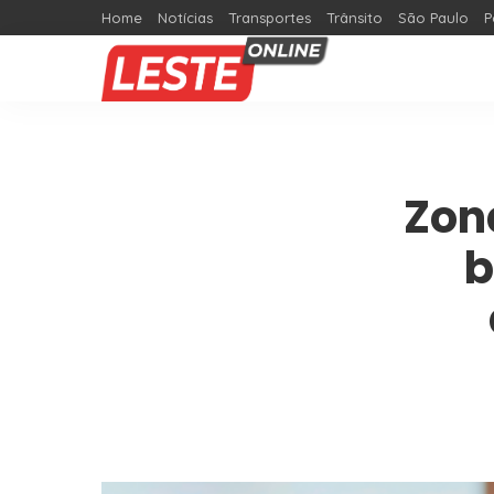
Home
Notícias
Transportes
Trânsito
São Paulo
P
Zon
b