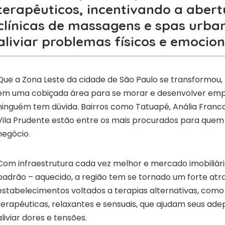
terapêuticos, incentivando a aber
clínicas de massagens e spas urba
aliviar problemas físicos e emocion
Que a Zona Leste da cidade de São Paulo se transformou, 
em uma cobiçada área para se morar e desenvolver em
ninguém tem dúvida. Bairros como Tatuapé, Anália Franc
Vila Prudente estão entre os mais procurados para quem
negócio.
Com infraestrutura cada vez melhor e mercado imobiliário
padrão – aquecido, a região tem se tornado um forte atra
estabelecimentos voltados a terapias alternativas, com
terapêuticas, relaxantes e sensuais, que ajudam seus ade
aliviar dores e tensões.