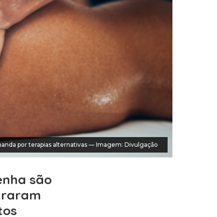
anda por terapias alternativas — Imagem: Divulgação
enha são
straram
tos