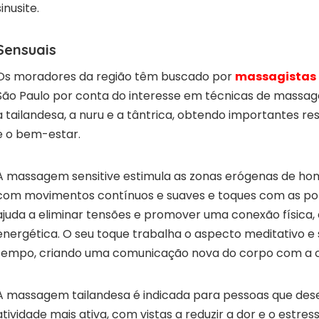
sinusite.
Sensuais
Os moradores da região têm buscado por
massagistas 
São Paulo por conta do interesse em técnicas de massag
a tailandesa, a nuru e a tântrica, obtendo importantes re
e o bem-estar.
A massagem sensitive estimula as zonas erógenas de ho
com movimentos contínuos e suaves e toques com as pon
ajuda a eliminar tensões e promover uma conexão física,
energética. O seu toque trabalha o aspecto meditativo e
tempo, criando uma comunicação nova do corpo com a c
A massagem tailandesa é indicada para pessoas que de
atividade mais ativa, com vistas a reduzir a dor e o estress