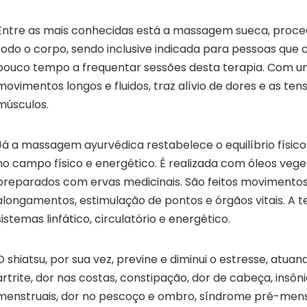
Entre as mais conhecidas está a massagem sueca, proc
todo o corpo, sendo inclusive indicada para pessoas qu
pouco tempo a frequentar sessões desta terapia. Com 
movimentos longos e fluidos, traz alívio de dores e as te
músculos.
Já a massagem ayurvédica restabelece o equilíbrio físico
no campo físico e energético. É realizada com óleos veget
preparados com ervas medicinais. São feitos movimentos
alongamentos, estimulação de pontos e órgãos vitais. A t
sistemas linfático, circulatório e energético.
O shiatsu, por sua vez, previne e diminui o estresse, atua
artrite, dor nas costas, constipação, dor de cabeça, insô
menstruais, dor no pescoço e ombro, síndrome pré-menstr