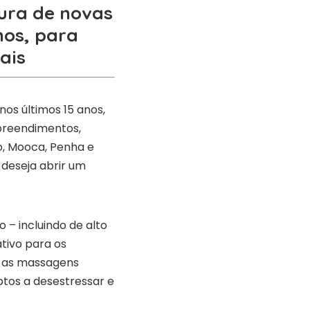
tura de novas
nos, para
ais
nos últimos 15 anos,
preendimentos,
o, Mooca, Penha e
 deseja abrir um
 – incluindo de alto
tivo para os
o as massagens
ptos a desestressar e