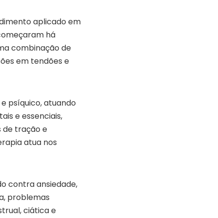
edimento aplicado em
e começaram há
uma combinação de
nsões em tendões e
 e psíquico, atuando
ais e essenciais,
 de tração e
erapia atua nos
ndo contra ansiedade,
nia, problemas
ual, ciática e