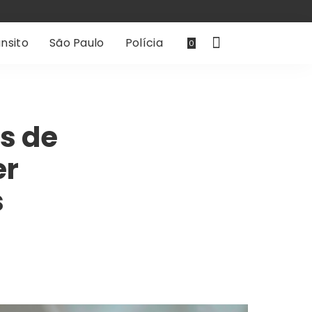
nsito
São Paulo
Polícia
0
s de
er
s