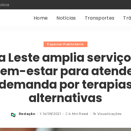
olícia
Home
Notícias
Transportes
Trâ
Especial Publicitário
a Leste amplia serviço
em-estar para atend
demanda por terapia
alternativas
Redação
14/09/2021
4 Min Read
1k Visualizações
Posted
by