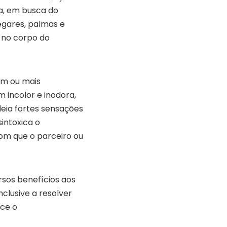
ia, em busca do
legares, palmas e
 no corpo do
um ou mais
incolor e inodora,
deia fortes sensações
sintoxica o
om que o parceiro ou
rsos benefícios aos
clusive a resolver
ece o