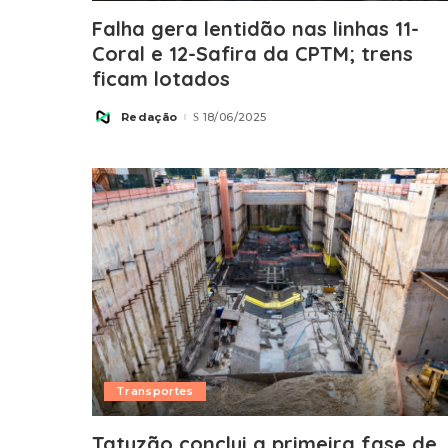
Falha gera lentidão nas linhas 11-
Coral e 12-Safira da CPTM; trens
ficam lotados
Redação
18/06/2025
Posted
by
Transportes
Tatuzão conclui a primeira fase de