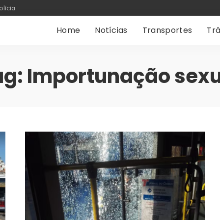
olícia
Home
Notícias
Transportes
Trâ
ag:
Importunação sexu