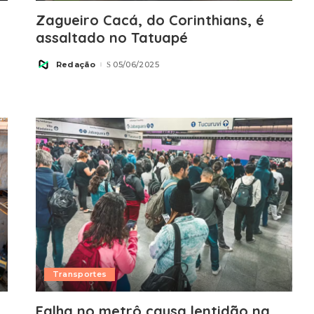
Zagueiro Cacá, do Corinthians, é
assaltado no Tatuapé
Redação
05/06/2025
Posted
by
Transportes
Falha no metrô causa lentidão na