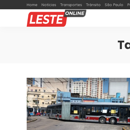
Home
Notícias
Transportes
Trânsito
São Paulo
P
T