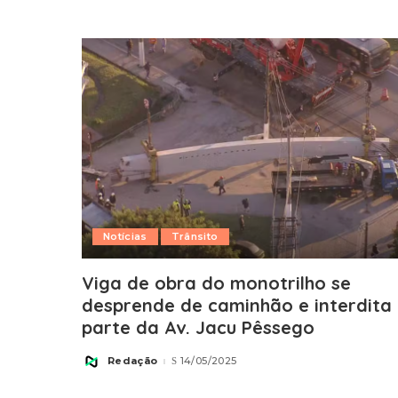
by
Notícias
Trânsito
Viga de obra do monotrilho se
desprende de caminhão e interdita
parte da Av. Jacu Pêssego
Redação
14/05/2025
Posted
by