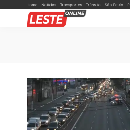
Home
Notícias
Transportes
Trânsito
São Paulo
P