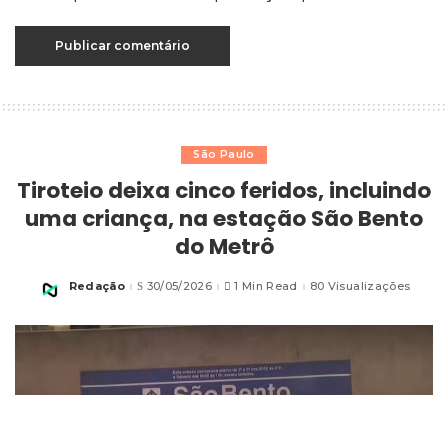
São Paulo
Tiroteio deixa cinco feridos, incluindo
uma criança, na estação São Bento
do Metrô
Redação
30/05/2026
1 Min Read
80 Visualizações
Posted
by