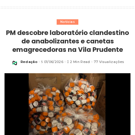
Notícias
PM descobre laboratório clandestino
de anabolizantes e canetas
emagrecedoras na Vila Prudente
Redação
01/06/2026
2 Min Read
77 Visualizações
Posted
by