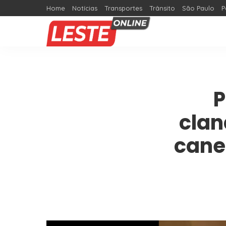
Home
Notícias
Transportes
Trânsito
São Paulo
P
P
clan
cane