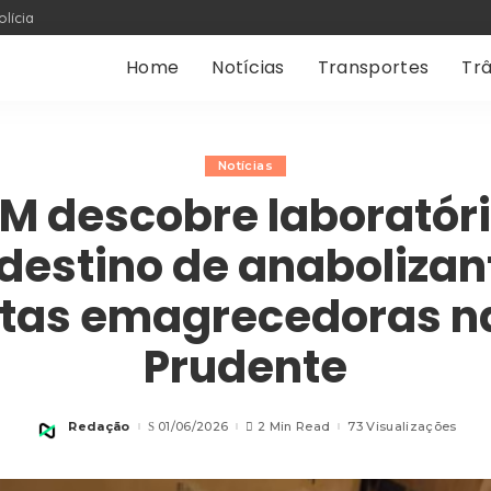
olícia
Home
Notícias
Transportes
Trâ
Notícias
M descobre laboratór
destino de anabolizan
tas emagrecedoras na
Prudente
Redação
01/06/2026
2 Min Read
73 Visualizações
Posted
by