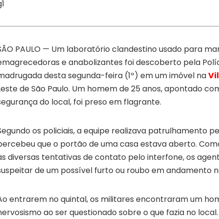
g1
SÃO PAULO — Um laboratório clandestino usado para man
emagrecedoras e anabolizantes foi descoberto pela Políci
madrugada desta segunda-feira (1º) em um imóvel na
Vi
Leste de São Paulo. Um homem de 25 anos, apontado co
segurança do local, foi preso em flagrante.
Segundo os policiais, a equipe realizava patrulhamento p
percebeu que o portão de uma casa estava aberto. Co
às diversas tentativas de contato pelo interfone, os age
suspeitar de um possível furto ou roubo em andamento na
Ao entrarem no quintal, os militares encontraram um 
nervosismo ao ser questionado sobre o que fazia no local