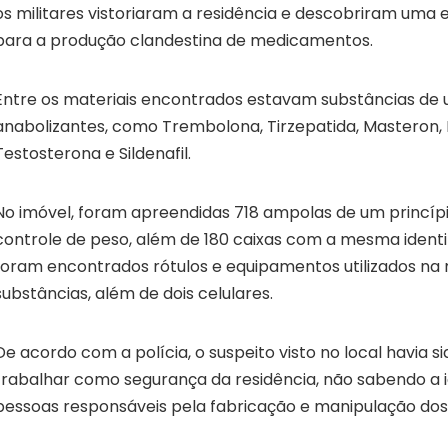
os militares vistoriaram a residência e descobriram uma e
para a produção clandestina de medicamentos.
Entre os materiais encontrados estavam substâncias de 
anabolizantes, como Trembolona, Tirzepatida, Masteron,
Testosterona e Sildenafil.
No imóvel, foram apreendidas 718 ampolas de um princípi
controle de peso, além de 180 caixas com a mesma iden
foram encontrados rótulos e equipamentos utilizados na
substâncias, além de dois celulares.
De acordo com a polícia, o suspeito visto no local havia 
trabalhar como segurança da residência, não sabendo a 
pessoas responsáveis pela fabricação e manipulação dos