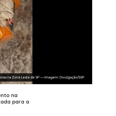
edoras na Zona Leste de SP — Imagem: Divulgação/SSP
ento na
zada para a