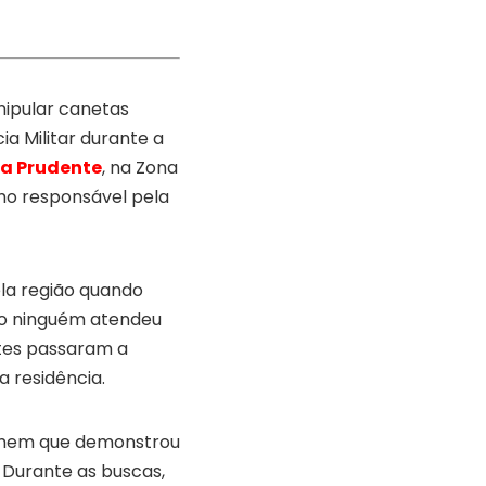
ipular canetas
a Militar durante a
la Prudente
, na Zona
mo responsável pela
ela região quando
mo ninguém atendeu
ntes passaram a
 residência.
homem que demonstrou
. Durante as buscas,