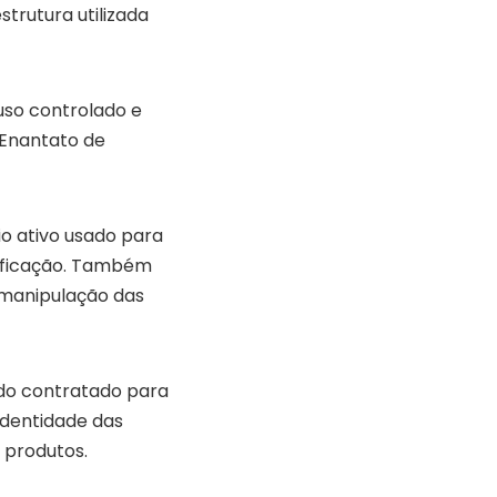
strutura utilizada
uso controlado e
 Enantato de
o ativo usado para
tificação. Também
 manipulação das
sido contratado para
identidade das
 produtos.