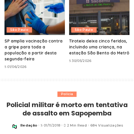
São Paulo
São Paulo
SP amplia vacinação contra
Tiroteio deixa cinco feridos,
a gripe para toda a
incluindo uma criança, na
população a partir desta
estação São Bento do Metrô
segunda-feira
30/05/2026
01/06/2026
Polícia
Policial militar é morto em tentativa
de assalto em Sapopemba
Redação
01/11/2018
2 Min Read
684 Visualizações
Posted
by