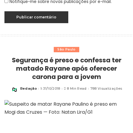
Notifique-me sobre novas publicações por e-mail.
São Paulo
Segurança é preso e confessa ter
matado Rayane após oferecer
carona para a jovem
Redação
31/10/2018
8 Min Read
788 Visualizações
Posted
by