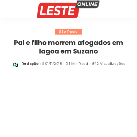
São Paulo
Pai e filho morrem afogados em
lagoa em Suzano
Redação
01/11/2018
1 Min Read
842 Visualizações
Posted
by