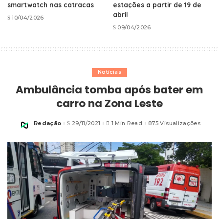
smartwatch nas catracas
estações a partir de 19 de
abril
10/04/2026
09/04/2026
Notícias
Ambulância tomba após bater em
carro na Zona Leste
Redação
29/11/2021
1 Min Read
875 Visualizações
Posted
by