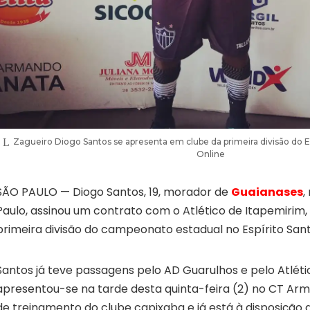
Zagueiro Diogo Santos se apresenta em clube da primeira divisão do E
Online
SÃO PAULO — Diogo Santos, 19, morador de
Guaianases
,
Paulo, assinou um contrato com o Atlético de Itapemirim,
primeira divisão do campeonato estadual no Espírito Sant
Santos já teve passagens pelo AD Guarulhos e pelo Atléti
apresentou-se na tarde desta quinta-feira (2) no CT Arm
de treinamento do clube capixaba e já está à disposição 