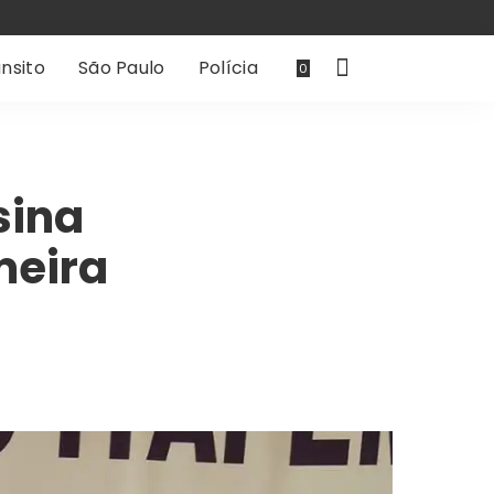
nsito
São Paulo
Polícia
0
sina
meira