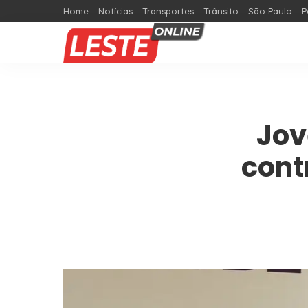
Home
Notícias
Transportes
Trânsito
São Paulo
P
Jov
cont