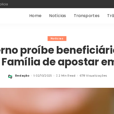
olícia
Home
Notícias
Transportes
Trâ
Notícias
rno proíbe beneficiári
 Família de apostar e
Redação
02/10/2025
2 Min Read
678 Visualizações
Posted
by