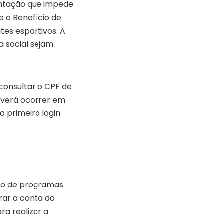
ntação que impede
e o Benefício de
tes esportivos. A
a social sejam
consultar o CPF de
everá ocorrer em
 primeiro login
rio de programas
rar a conta do
ra realizar a