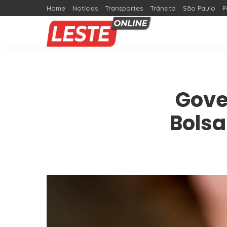
Home
Notícias
Transportes
Trânsito
São Paulo
P
Gove
Bolsa