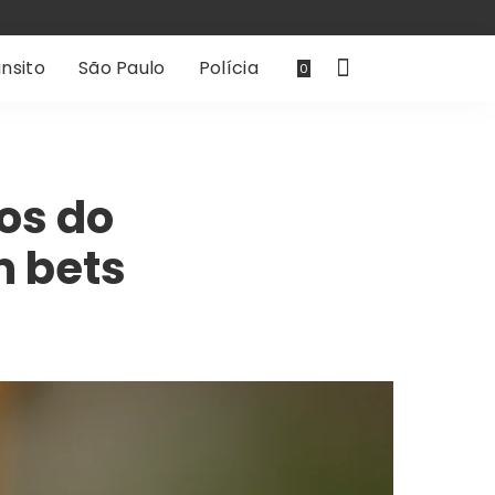
nsito
São Paulo
Polícia
0
os do
m bets