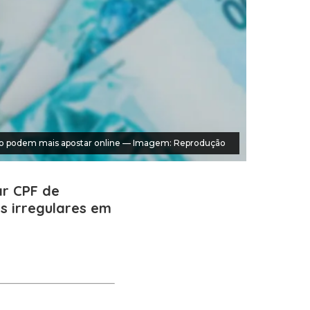
 não podem mais apostar online — Imagem: Reprodução
ar CPF de
s irregulares em