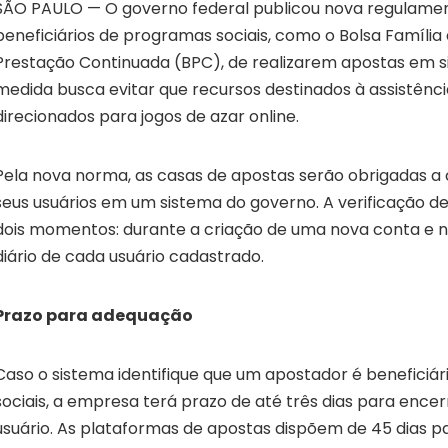
SÃO PAULO — O governo federal publicou nova regulame
beneficiários de programas sociais, como o Bolsa Família 
Prestação Continuada (BPC), de realizarem apostas em si
medida busca evitar que recursos destinados à assistênci
direcionados para jogos de azar online.
Pela nova norma, as casas de apostas serão obrigadas a 
seus usuários em um sistema do governo. A verificação d
dois momentos: durante a criação de uma nova conta e no
diário de cada usuário cadastrado.
Prazo para adequação
Caso o sistema identifique que um apostador é beneficiá
sociais, a empresa terá prazo de até três dias para encer
usuário. As plataformas de apostas dispõem de 45 dias pa