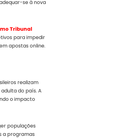
 adequar-se à nova
mo Tribunal
tivos para impedir
 em apostas online.
leiros realizam
adulta do país. A
ando o impacto
ger populações
os a programas