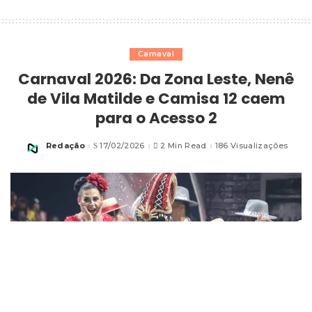
Carnaval
Carnaval 2026: Da Zona Leste, Nenê
de Vila Matilde e Camisa 12 caem
para o Acesso 2
Redação
17/02/2026
2 Min Read
186 Visualizações
Posted
by