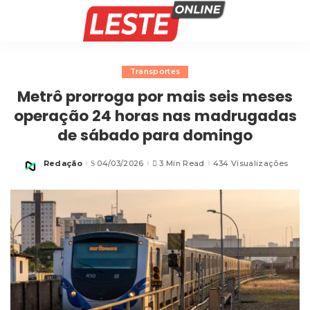
Transportes
Metrô prorroga por mais seis meses
operação 24 horas nas madrugadas
de sábado para domingo
Redação
04/03/2026
3 Min Read
434 Visualizações
Posted
by