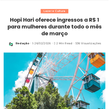
Lazer e Cultura
Hopi Hari oferece ingressos a R$ 1
para mulheres durante todo o mês
de março
Redação
26/02/2026
2 Min Read
536 Visualizações
Posted
by